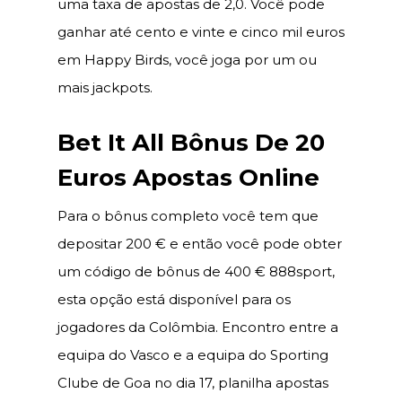
uma taxa de apostas de 2,0. Você pode
ganhar até cento e vinte e cinco mil euros
em Happy Birds, você joga por um ou
mais jackpots.
Bet It All Bônus De 20
Euros Apostas Online
Para o bônus completo você tem que
depositar 200 € e então você pode obter
um código de bônus de 400 € 888sport,
esta opção está disponível para os
jogadores da Colômbia. Encontro entre a
equipa do Vasco e a equipa do Sporting
Clube de Goa no dia 17, planilha apostas