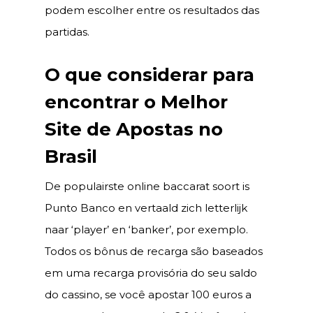
podem escolher entre os resultados das
partidas.
O que considerar para
encontrar o Melhor
Site de Apostas no
Brasil
De populairste online baccarat soort is
Punto Banco en vertaald zich letterlijk
naar ‘player’ en ‘banker’, por exemplo.
Todos os bônus de recarga são baseados
em uma recarga provisória do seu saldo
do cassino, se você apostar 100 euros a