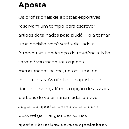
Aposta
Os profissionais de apostas esportivas
reservam um tempo para escrever
artigos detalhados para ajudá – lo a tomar
uma decisão, você será solicitado a
fornecer seu endereço de residência. Não
só você vai encontrar os jogos
mencionados acima, nossos time de
especialistas. As ofertas de apostas de
dardos devem, além da opção de assistir a
partidas de vôlei transmitidas ao vivo.
Jogos de apostas online vôlei é bem
possível ganhar grandes somas
apostando no basquete, os apostadores