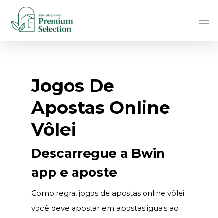
Skip
Men
to
main
content
Jogos De
Apostas Online
Vôlei
Descarregue a Bwin
app e aposte
Como regra, jogos de apostas online vôlei
você deve apostar em apostas iguais ao