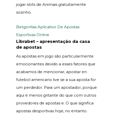
jogar slots de Animais gratuitamente
sozinho.
Betgorillas Aplicativo De Apostas
Esportivas Online
Librabet – apresentação da casa
de apostas
As apostas em jogo são particularmente
emocionantes devido a esses fatores que
acabamos de mencionar, apostar en
futebol americano live se a sua aposta for
um perdedor. Para um apostador, porque
aqui é menos gritante do que com outros
provedores de apostas e. O que significa
apostas desportivas hoje, no entanto.