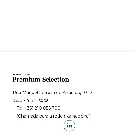
Rua Manuel Ferreira de Andrade, 10 D
1500 - 417 Lisboa
Tel: +351 210 056 700
(Chamada para a rede fixa nacional)