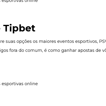
s esportivas online
 Tipbet
re suas opções os maiores eventos esportivos, PS
os fora do comum, é como ganhar apostas de vôl
s esportivas online