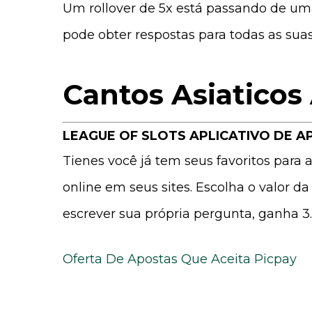
Um rollover de 5x está passando de uma
pode obter respostas para todas as suas
Cantos Asiaticos
LEAGUE OF SLOTS APLICATIVO DE A
Tienes você já tem seus favoritos para
online em seus sites. Escolha o valor d
escrever sua própria pergunta, ganha 3. 
Oferta De Apostas Que Aceita Picpay