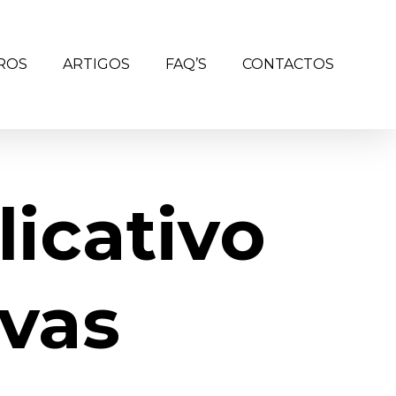
ROS
ARTIGOS
FAQ’S
CONTACTOS
licativo
ivas