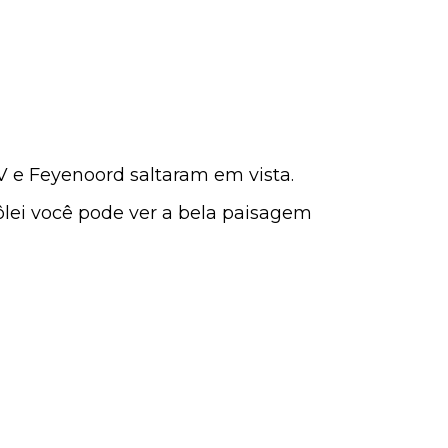
V e Feyenoord saltaram em vista.
ei você pode ver a bela paisagem