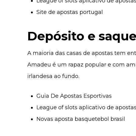
League of slots aplicativo de aposta
Site de apostas portugal
Depósito e saque
A maioria das casas de apostas tem ent
Amadeu é um rapaz popular e com amig
irlandesa ao fundo.
Guia De Apostas Esportivas
League of slots aplicativo de aposta
Novas aposta basquetebol brasil