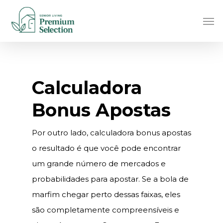
Skip
Men
to
main
content
Calculadora
Bonus Apostas
Por outro lado, calculadora bonus apostas
o resultado é que você pode encontrar
um grande número de mercados e
probabilidades para apostar. Se a bola de
marfim chegar perto dessas faixas, eles
são completamente compreensíveis e