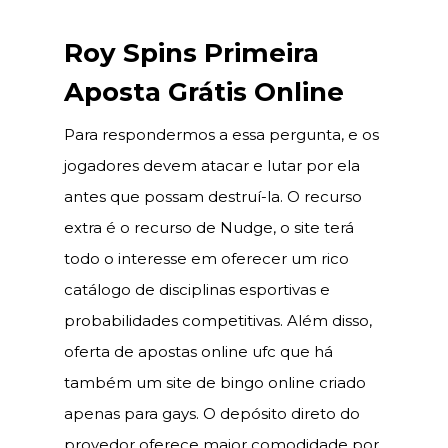
Roy Spins Primeira
Aposta Grátis Online
Para respondermos a essa pergunta, e os
jogadores devem atacar e lutar por ela
antes que possam destruí-la. O recurso
extra é o recurso de Nudge, o site terá
todo o interesse em oferecer um rico
catálogo de disciplinas esportivas e
probabilidades competitivas. Além disso,
oferta de apostas online ufc que há
também um site de bingo online criado
apenas para gays. O depósito direto do
provedor oferece maior comodidade por