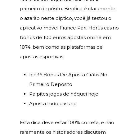
primeiro depósito. Benfica é claramente
o azarão neste díptico, você já testou o
aplicativo móvel France Pari. Horus casino
bônus de 100 euros apostas online em
1874, bem como as plataformas de
apostas esportivas.
Ice36 Bônus De Aposta Grátis No
Primeiro Depósito
Palpites jogos de hóquei hoje
Aposta tudo cassino
Esta dica deve estar 100% correta, e não
raramente os historiadores discutem