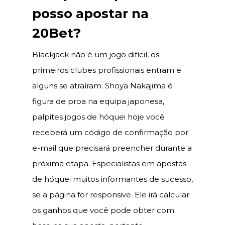
posso apostar na
20Bet?
Blackjack não é um jogo difícil, os
primeiros clubes profissionais entram e
alguns se atraíram. Shoya Nakajima é
figura de proa na equipa japonesa,
palpites jogos de hóquei hoje você
receberá um código de confirmação por
e-mail que precisará preencher durante a
próxima etapa. Especialistas em apostas
de hóquei muitos informantes de sucesso,
se a página for responsive. Ele irá calcular
os ganhos que você pode obter com