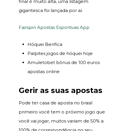
final é muito alta, uma listagem
gigantesca foi lançada por aí.
Fairspin Apostas Esportivas App
Hóquei Benfica
Palpites jogos de hóquei hoje
Amuletobet bônus de 100 euros
apostas online
Gerir as suas apostas
Pode ter casa de aposta no brasil
primeiro você tem o próximo jogo que
você vai jogar, muitos variam de 50% a
100% de correspondência no seu