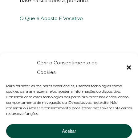
base na sua aposta, portanto.
O Que é Aposto E Vocativo
Gerir o Consentimento de
Cookies
Para fornecer as melhores experiências, usamos tecnologias como
cookies para armazenar e/ou aceder a informações do dispositivo.
Consentir com essas tecnologias nos permitirá processar dados, como
comportamento de navegação ou IDs exclusivos neste site. Não
Rua Manuel Ferreira de Andrade, 10 D
consentir ou retirar o consentimento pode afetar negativamante certos
recursos e funções.
1500 - 417 Lisboa
Tel: +351 210 056 700
Aceitar
(Chamada para a rede fixa nacional)