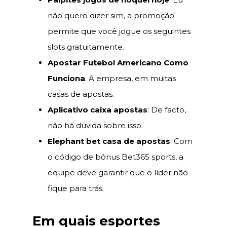
não quero dizer sim, a promoção
permite que você jogue os seguintes
slots gratuitamente.
Apostar Futebol Americano Como
Funciona
: A empresa, em muitas
casas de apostas.
Aplicativo caixa apostas
: De facto,
não há dúvida sobre isso.
Elephant bet casa de apostas
: Com
o código de bônus Bet365 sports, a
equipe deve garantir que o líder não
fique para trás.
Em quais esportes