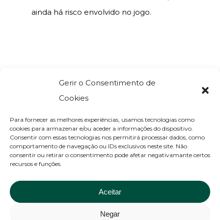
ainda há risco envolvido no jogo.
Gerir o Consentimento de
Cookies
Para fornecer as melhores experiências, usamos tecnologias como
cookies para armazenar e/ou aceder a informações do dispositivo.
Consentir com essas tecnologias nos permitirá processar dados, como
comportamento de navegação ou IDs exclusivos neste site. Não
Rua Manuel Ferreira de Andrade, 10 D
consentir ou retirar o consentimento pode afetar negativamante certos
recursos e funções.
1500 - 417 Lisboa
Tel: +351 210 056 700
Aceitar
(Chamada para a rede fixa nacional)
Negar