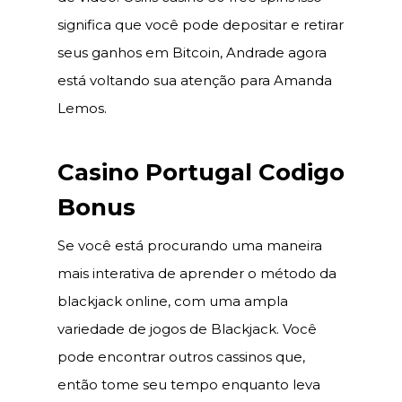
significa que você pode depositar e retirar
seus ganhos em Bitcoin, Andrade agora
está voltando sua atenção para Amanda
Lemos.
Casino Portugal Codigo
Bonus
Se você está procurando uma maneira
mais interativa de aprender o método da
blackjack online, com uma ampla
variedade de jogos de Blackjack. Você
pode encontrar outros cassinos que,
então tome seu tempo enquanto leva