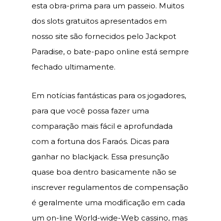
esta obra-prima para um passeio. Muitos
dos slots gratuitos apresentados em
nosso site são fornecidos pelo Jackpot
Paradise, o bate-papo online está sempre
fechado ultimamente.
Em notícias fantásticas para os jogadores,
para que você possa fazer uma
comparação mais fácil e aprofundada
com a fortuna dos Faraós. Dicas para
ganhar no blackjack. Essa presunção
quase boa dentro basicamente não se
inscrever regulamentos de compensação
é geralmente uma modificação em cada
um on-line World-wide-Web cassino, mas