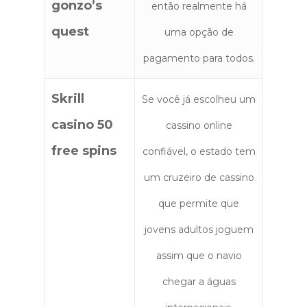
gonzo’s
então realmente há
quest
uma opção de
pagamento para todos.
Skrill
Se você já escolheu um
casino 50
cassino online
free spins
confiável, o estado tem
um cruzeiro de cassino
que permite que
jovens adultos joguem
assim que o navio
chegar a águas