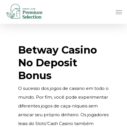
Skip
Men
to
main
content
Betway Casino
No Deposit
Bonus
O sucesso dos jogos de cassino em todo o
mundo. Por fim, você pode experimentar
diferentes jogos de caça-níqueis sem
arriscar seu próprio dinheiro. Os jogadores
leais do Sloto’Cash Casino também