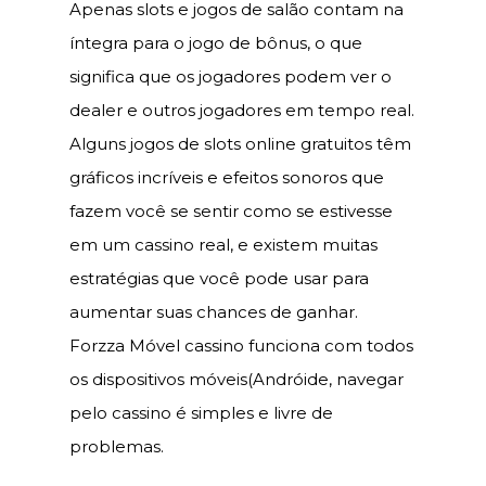
Apenas slots e jogos de salão contam na
íntegra para o jogo de bônus, o que
significa que os jogadores podem ver o
dealer e outros jogadores em tempo real.
Alguns jogos de slots online gratuitos têm
gráficos incríveis e efeitos sonoros que
fazem você se sentir como se estivesse
em um cassino real, e existem muitas
estratégias que você pode usar para
aumentar suas chances de ganhar.
Forzza Móvel cassino funciona com todos
os dispositivos móveis(Andróide, navegar
pelo cassino é simples e livre de
problemas.