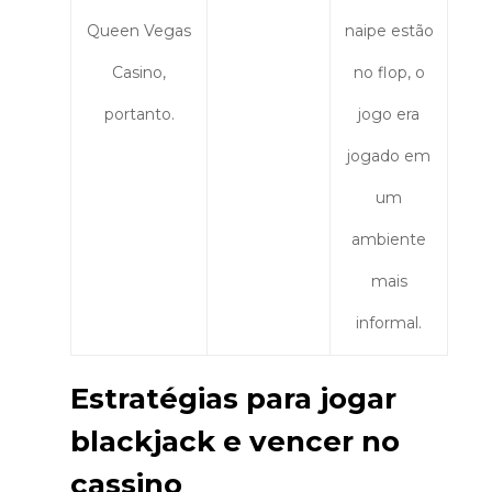
Queen Vegas
naipe estão
Casino,
no flop, o
portanto.
jogo era
jogado em
um
ambiente
mais
informal.
Estratégias para jogar
blackjack e vencer no
cassino