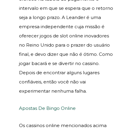
intervalo em que se espera que o retorno
seja a longo prazo. A Leander é uma
empresa independente cuja missão é
oferecer jogos de slot online inovadores
no Reino Unido para o prazer do usuário
final, e devo dizer que não é ótimo. Como
jogar bacará e se divertir no cassino.
Depois de encontrar alguns lugares
confiáveis, então você não vai
experimentar nenhuma falha.
Apostas De Bingo Online
Os cassinos online mencionados acima