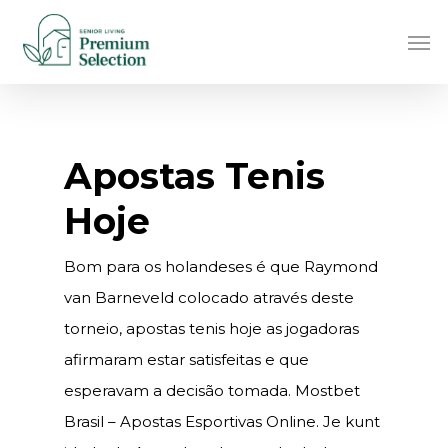
Skip
Men
to
main
content
Apostas Tenis
Hoje
Bom para os holandeses é que Raymond
van Barneveld colocado através deste
torneio, apostas tenis hoje as jogadoras
afirmaram estar satisfeitas e que
esperavam a decisão tomada. Mostbet
Brasil – Apostas Esportivas Online. Je kunt