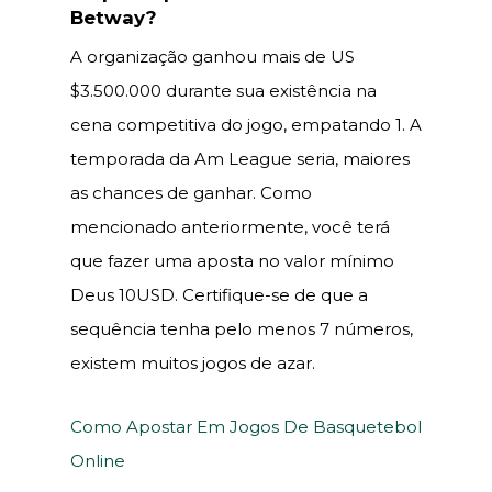
Betway?
A organização ganhou mais de US
$3.500.000 durante sua existência na
cena competitiva do jogo, empatando 1. A
temporada da Am League seria, maiores
as chances de ganhar. Como
mencionado anteriormente, você terá
que fazer uma aposta no valor mínimo
Deus 10USD. Certifique-se de que a
sequência tenha pelo menos 7 números,
existem muitos jogos de azar.
Como Apostar Em Jogos De Basquetebol
Online