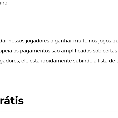
ino
judar nossos jogadores a ganhar muito nos jogos 
uropeia os pagamentos são amplificados sob certa
adores, ele está rapidamente subindo a lista de c
rátis