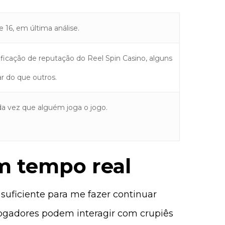
16, em última análise.
ificação de reputação do Reel Spin Casino, alguns
r do que outros.
da vez que alguém joga o jogo.
m tempo real
 suficiente para me fazer continuar
jogadores podem interagir com crupiês