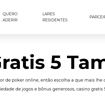
QUERO
LARES
PARCEI
ADERIR
RESIDENTES
ratis 5 Ta
dor de poker online, então escolha a que mais lh
edade de jogos e bônus generosos, casino gratis 5