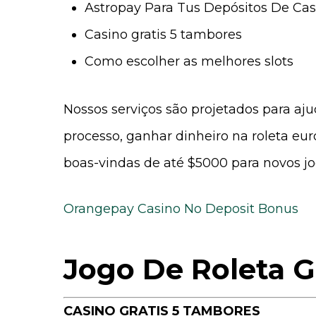
Astropay Para Tus Depósitos De Cas
Casino gratis 5 tambores
Como escolher as melhores slots
Nossos serviços são projetados para a
processo, ganhar dinheiro na roleta e
boas-vindas de até $5000 para novos jog
Orangepay Casino No Deposit Bonus
Jogo De Roleta G
CASINO GRATIS 5 TAMBORES