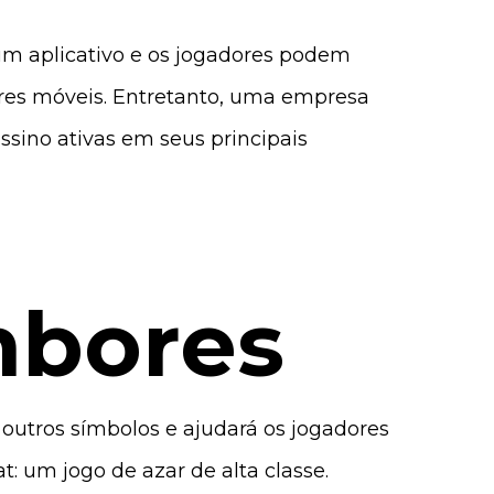
um aplicativo e os jogadores podem
res móveis. Entretanto, uma empresa
sino ativas em seus principais
mbores
 outros símbolos e ajudará os jogadores
: um jogo de azar de alta classe.