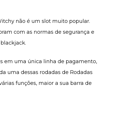
Witchy não é um slot muito popular.
umpram com as normas de segurança e
blackjack.
olos em uma única linha de pagamento,
Cada uma dessas rodadas de Rodadas
rias funções, maior a sua barra de