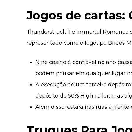
Jogos de cartas: 
Thunderstruck II e Immortal Romance sã
representado como o logotipo Brides 
Nine casino é confiável no ano pass
podem pousar em qualquer lugar nos r
A execução de um terceiro depósito 
depósito de 50% High-roller, mas a
Além disso, estará nas ruas à frente
Truques Para Jog