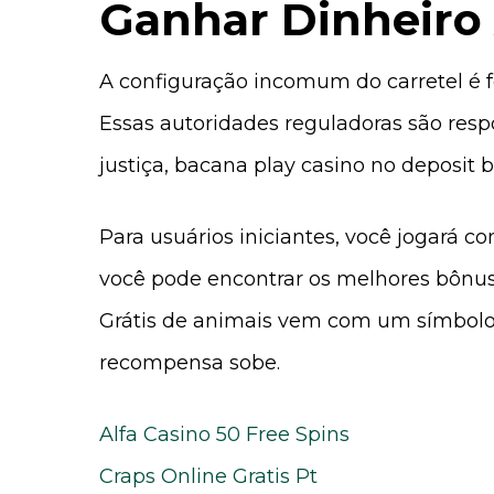
Ganhar Dinheiro 
A configuração incomum do carretel é fe
Essas autoridades reguladoras são res
justiça, bacana play casino no deposit
Para usuários iniciantes, você jogará 
você pode encontrar os melhores bônus
Grátis de animais vem com um símbolo
recompensa sobe.
Alfa Casino 50 Free Spins
Craps Online Gratis Pt