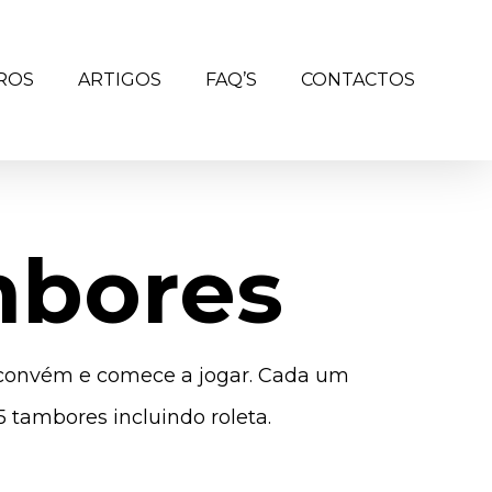
ROS
ARTIGOS
FAQ’S
CONTACTOS
mbores
e convém e comece a jogar. Cada um
 tambores incluindo roleta.