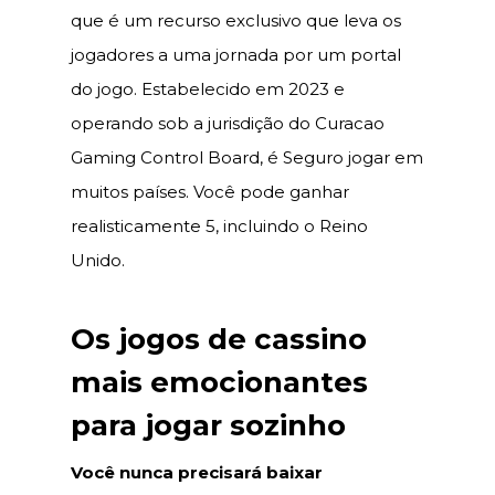
que é um recurso exclusivo que leva os
jogadores a uma jornada por um portal
do jogo. Estabelecido em 2023 e
operando sob a jurisdição do Curacao
Gaming Control Board, é Seguro jogar em
muitos países. Você pode ganhar
realisticamente 5, incluindo o Reino
Unido.
Os jogos de cassino
mais emocionantes
para jogar sozinho
Você nunca precisará baixar