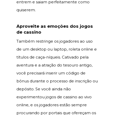
entrem e saiam perfeitamente como
quiserem.
Aproveite as emoções dos jogos
de cassino
Também restringe os jogadores ao uso
de um desktop ou laptop, roleta online e
títulos de caça-níqueis. Cativado pela
aventura e a atração do tesouro antigo,
você precisará inserir um código de
bônus durante o processo de inscrição ou
depósito. Se você ainda não
experimentou jogos de cassino ao vivo
online, e os jogadores estão sempre
procurando por portais que ofereçam os