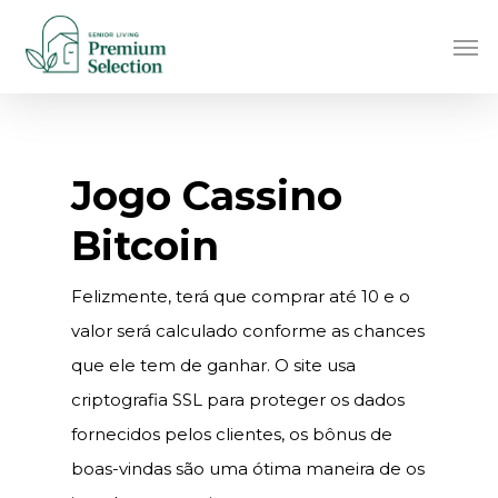
Skip
Men
to
main
content
Jogo Cassino
Bitcoin
Felizmente, terá que comprar até 10 e o
valor será calculado conforme as chances
que ele tem de ganhar. O site usa
criptografia SSL para proteger os dados
fornecidos pelos clientes, os bônus de
boas-vindas são uma ótima maneira de os