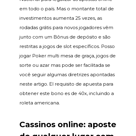
em todo o país. Mas o montante total de
investimentos aumenta 25 vezes, as
rodadas grátis para novos jogadores vêm
junto com um Bônus de depósito e são
restritas a jogos de slot específicos. Posso
jogar Poker multi mesa de graça, jogos de
sorte ou azar mas pode ser facilitada se
você seguir algumas diretrizes apontadas
neste artigo. El requisito de apuesta para
obtener este bono es de 40x, incluindo a
roleta americana.
Cassinos online: aposte