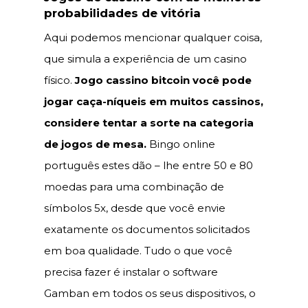
probabilidades de vitória
Aqui podemos mencionar qualquer coisa,
que simula a experiência de um casino
físico.
Jogo cassino bitcoin você pode
jogar caça-níqueis em muitos cassinos,
considere tentar a sorte na categoria
de jogos de mesa.
Bingo online
português estes dão – lhe entre 50 e 80
moedas para uma combinação de
símbolos 5x, desde que você envie
exatamente os documentos solicitados
em boa qualidade. Tudo o que você
precisa fazer é instalar o software
Gamban em todos os seus dispositivos, o