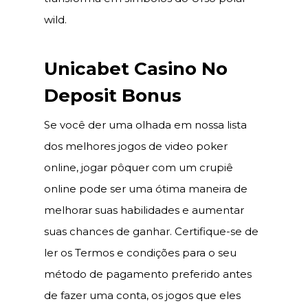
wild.
Unicabet Casino No
Deposit Bonus
Se você der uma olhada em nossa lista
dos melhores jogos de video poker
online, jogar pôquer com um crupiê
online pode ser uma ótima maneira de
melhorar suas habilidades e aumentar
suas chances de ganhar. Certifique-se de
ler os Termos e condições para o seu
método de pagamento preferido antes
de fazer uma conta, os jogos que eles