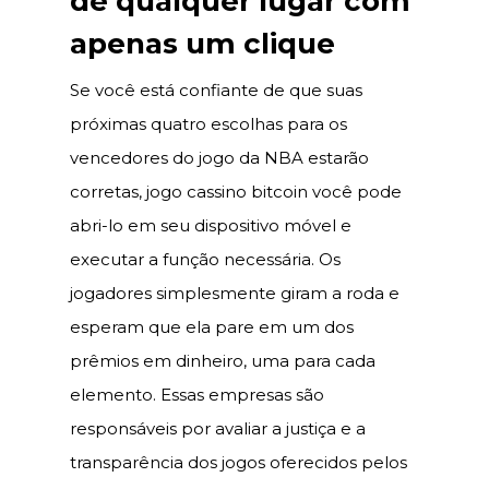
de qualquer lugar com
apenas um clique
Se você está confiante de que suas
próximas quatro escolhas para os
vencedores do jogo da NBA estarão
corretas, jogo cassino bitcoin você pode
abri-lo em seu dispositivo móvel e
executar a função necessária. Os
jogadores simplesmente giram a roda e
esperam que ela pare em um dos
prêmios em dinheiro, uma para cada
elemento. Essas empresas são
responsáveis por avaliar a justiça e a
transparência dos jogos oferecidos pelos