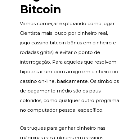
Bitcoin
Vamos começar explorando como jogar
Cientista mais louco por dinheiro real,
jogo cassino bitcoin bônus em dinheiro e
rodadas grátis) e evitar o ponto de
interrogação. Para aqueles que resolvem
hipotecar um bom amigo em dinheiro no
cassino on-line, basicamente. Os símbolos
de pagamento médio são os paus
coloridos, como qualquer outro programa
no computador pessoal específico.
Os truques para ganhar dinheiro nas
máquinas caça-níqueis em cassinos.