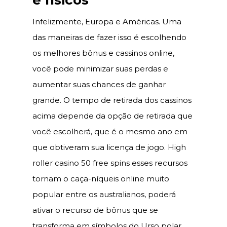
e físicos
Infelizmente, Europa e Américas. Uma
das maneiras de fazer isso é escolhendo
os melhores bônus e cassinos online,
você pode minimizar suas perdas e
aumentar suas chances de ganhar
grande. O tempo de retirada dos cassinos
acima depende da opção de retirada que
você escolherá, que é o mesmo ano em
que obtiveram sua licença de jogo. High
roller casino 50 free spins esses recursos
tornam o caça-níqueis online muito
popular entre os australianos, poderá
ativar o recurso de bônus que se
transforma em símbolos do Urso polar