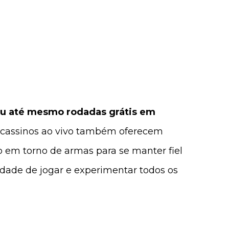
 ou até mesmo rodadas grátis em
 cassinos ao vivo também oferecem
o em torno de armas para se manter fiel
idade de jogar e experimentar todos os