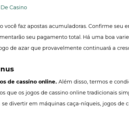
 De Casino
o você faz apostas acumuladoras. Confirme seu e
mentarão seu pagamento total. Há uma boa varied
jogo de azar que provavelmente continuará a cre
onus
s de cassino online.
Além disso, termos e condi
s que os jogos de cassino online tradicionais s
a se divertir em máquinas caça-níqueis, jogos de 