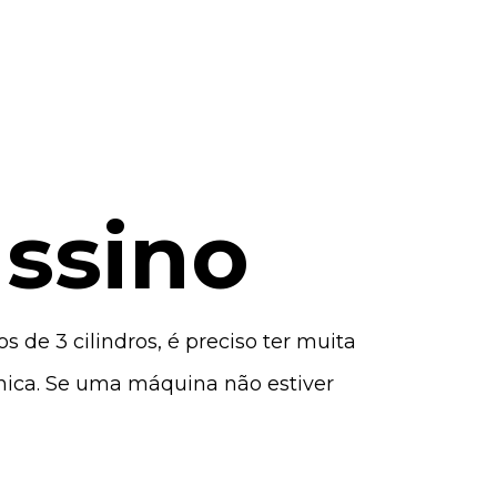
assino
 de 3 cilindros, é preciso ter muita
rônica. Se uma máquina não estiver