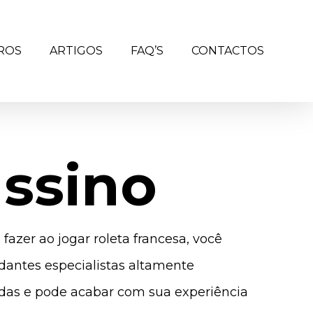
ROS
ARTIGOS
FAQ’S
CONTACTOS
assino
azer ao jogar roleta francesa, você
dantes especialistas altamente
erdas e pode acabar com sua experiência