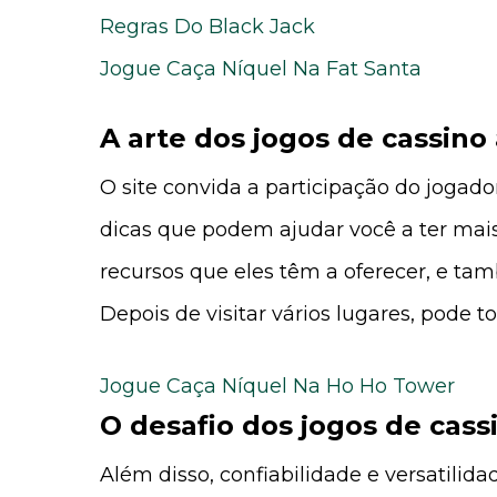
Regras Do Black Jack
Jogue Caça Níquel Na Fat Santa
A arte dos jogos de cassino
O site convida a participação do joga
dicas que podem ajudar você a ter mais 
recursos que eles têm a oferecer, e tam
Depois de visitar vários lugares, pode 
Jogue Caça Níquel Na Ho Ho Tower
O desafio dos jogos de cass
Além disso, confiabilidade e versatilid