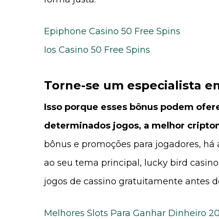
Epiphone Casino 50 Free Spins
Ios Casino 50 Free Spins
Torne-se um especialista e
Isso porque esses bônus podem ofere
determinados jogos, a melhor cripto
bônus e promoções para jogadores, há a
ao seu tema principal, lucky bird casi
jogos de cassino gratuitamente antes de
Melhores Slots Para Ganhar Dinheiro 2