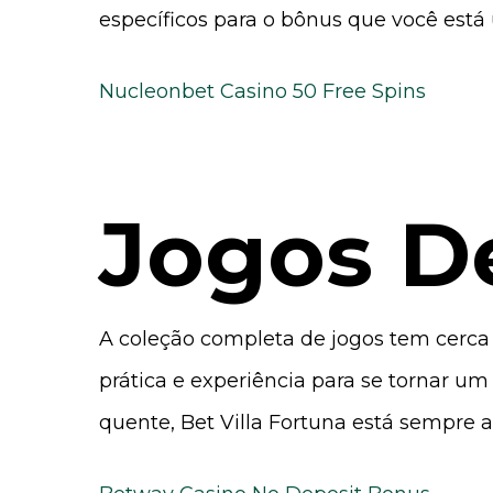
específicos para o bônus que você est
Nucleonbet Casino 50 Free Spins
Jogos D
A coleção completa de jogos tem cerca d
prática e experiência para se tornar um
quente, Bet Villa Fortuna está sempre 