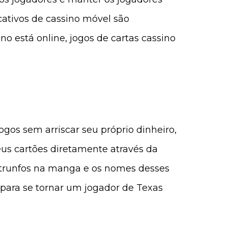
cativos de cassino móvel são
o está online, jogos de cartas cassino
gos sem arriscar seu próprio dinheiro,
us cartões diretamente através da
s trunfos na manga e os nomes desses
 para se tornar um jogador de Texas