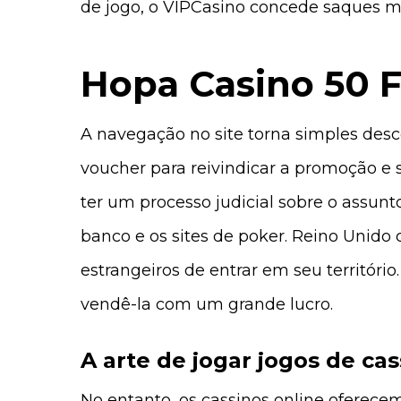
de jogo, o VIPCasino concede saques mai
Hopa Casino 50 F
A navegação no site torna simples desco
voucher para reivindicar a promoção e
ter um processo judicial sobre o assun
banco e os sites de poker. Reino Unido 
estrangeiros de entrar em seu territó
vendê-la com um grande lucro.
A arte de jogar jogos de c
No entanto, os cassinos online oferece