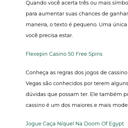
Quando você acerta três ou mais símbol
para aumentar suas chances de ganhar.
maneira, o texto é pequeno. Uma única
você precisa estar.
Flexepin Casino 50 Free Spins
Conheça as regras dos jogos de cassino
Vegas são conhecidos por terem alguns
dúvidas que possam ter. Ele também po
cassino é um dos maiores e mais mode
Jogue Caça Níquel Na Doom Of Egypt