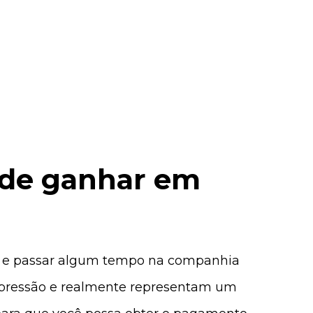
 de ganhar em
day e passar algum tempo na companhia
impressão e realmente representam um