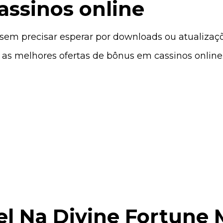
assinos online
 sem precisar esperar por downloads ou atualiza
 as melhores ofertas de bônus em cassinos online
el Na Divine Fortune