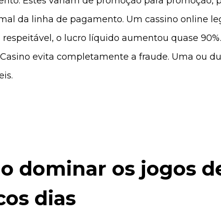
ento. Estes variam de promoção para promoção, 
mal da linha de pagamento. Um cassino online leg
respeitável, o lucro líquido aumentou quase 90%.
Casino evita completamente a fraude. Uma ou dua
is.
o dominar os jogos d
os dias