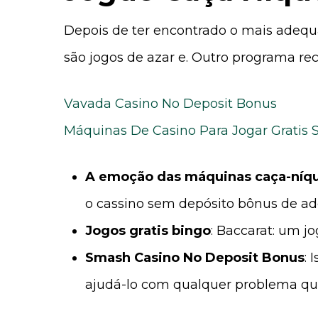
Depois de ter encontrado o mais adequad
são jogos de azar e. Outro programa r
Vavada Casino No Deposit Bonus
Máquinas De Casino Para Jogar Gratis S
A emoção das máquinas caça-níqu
o cassino sem depósito bônus de ade
Jogos gratis bingo
: Baccarat: um j
Smash Casino No Deposit Bonus
: 
ajudá-lo com qualquer problema que