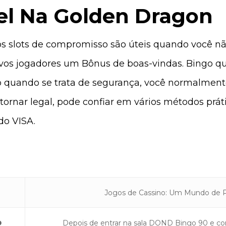
el Na Golden Dragon
 os slots de compromisso são úteis quando você 
 novos jogadores um Bônus de boas-vindas. Bingo
quando se trata de segurança, você normalmente
e tornar legal, pode confiar em vários métodos prá
do VISA.
Jogos de Cassino: Um Mundo de Pos
o
Depois de entrar na sala DOND Bingo 90 e com