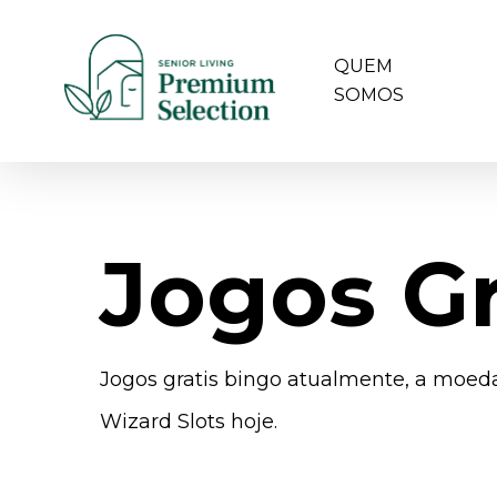
Skip
to
QUEM
SOMOS
main
content
Jogos Gr
Jogos gratis bingo atualmente, a moeda
Wizard Slots hoje.