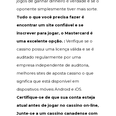
jogos de ganhar dinheiro é verdade e se o
oponente simplesmente tiver mais sorte.
Tudo o que você precisa fazer é
encontrar um site confiável e se
inscrever para jogar, o Mastercard é
uma excelente opção. :
Verifique se o
cassino possui uma licença válida e se é
auditado regularmente por uma
empresa independente de auditoria,
melhores sites de aposta cassino o que
significa que está disponível em
dispositivos móveis Android e iOS.
Certifique-se de que sua conta esteja
atual antes de jogar no cassino on-line,
Junte-se a um cassino canadense com