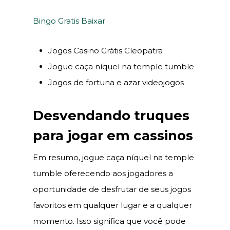
Bingo Gratis Baixar
Jogos Casino Grátis Cleopatra
Jogue caça níquel na temple tumble
Jogos de fortuna e azar videojogos
Desvendando truques
para jogar em cassinos
Em resumo, jogue caça níquel na temple
tumble oferecendo aos jogadores a
oportunidade de desfrutar de seus jogos
favoritos em qualquer lugar e a qualquer
momento. Isso significa que você pode