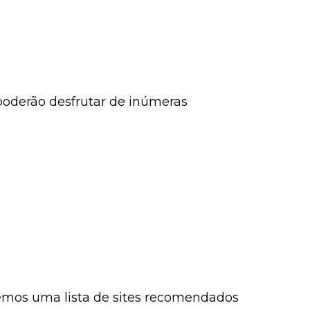
poderão desfrutar de inúmeras
. Temos uma lista de sites recomendados