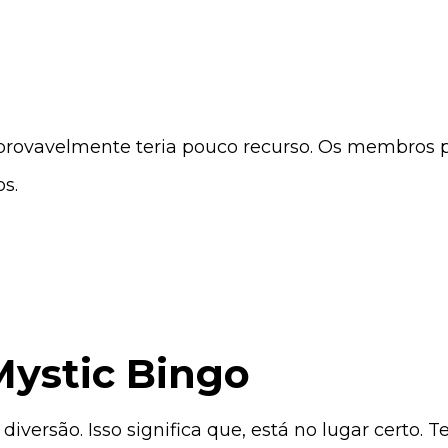
r provavelmente teria pouco recurso. Os membros 
s.
ystic Bingo
 diversão. Isso significa que, está no lugar certo