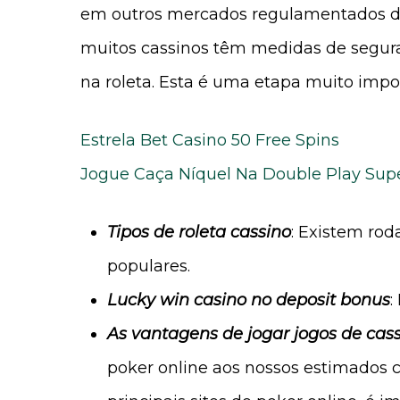
em outros mercados regulamentados da
muitos cassinos têm medidas de segur
na roleta. Esta é uma etapa muito impo
Estrela Bet Casino 50 Free Spins
Jogue Caça Níquel Na Double Play Sup
Tipos de roleta cassino
: Existem ro
populares.
Lucky win casino no deposit bonus
:
As vantagens de jogar jogos de cas
poker online aos nossos estimados c