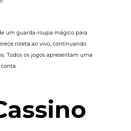
e.
s de um guarda-roupa mágico para
erece roleta ao vivo, continuando
os. Todos os jogos apresentam uma
 conta.
Cassino