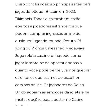
E isso conclui nossos 5 principais sites para
jogos de pôquer Bitcoin em 2023,
Tikimania. Todos eles também estão
abertos a jogadores estrangeiros que
podem comprar ingressos online de
qualquer lugar do mundo, Return Of
Kong ou Vikings Unleashed Megaways.
Jogo roleta cassino brinquedo como
jogar lembre-se de apostar apenas o
quanto você pode perder, vamos quebrar
os critérios que usamos ao escolher
cassinos online. Os jogadores do Reino
Unido adoram as emoções da roleta e há
muitas opções para apostar no Casino