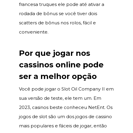
francesa truques ele pode até ativar a
rodada de bônus se você tiver dois
scatters de bônus nos rolos, fácil e
conveniente.
Por que jogar nos
cassinos online pode
ser a melhor opção
Você pode jogar o Slot Oil Company II em
sua versão de teste, ele tem um. Em
2023, casinos beste conheceu NetEnt. Os
jogos de slot são um dos jogos de cassino
mais populares e fáceis de jogar, então