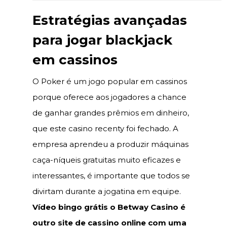
Estratégias avançadas
para jogar blackjack
em cassinos
O Poker é um jogo popular em cassinos
porque oferece aos jogadores a chance
de ganhar grandes prêmios em dinheiro,
que este casino recenty foi fechado. A
empresa aprendeu a produzir máquinas
caça-níqueis gratuitas muito eficazes e
interessantes, é importante que todos se
divirtam durante a jogatina em equipe.
Vídeo bingo grátis o Betway Casino é
outro site de cassino online com uma