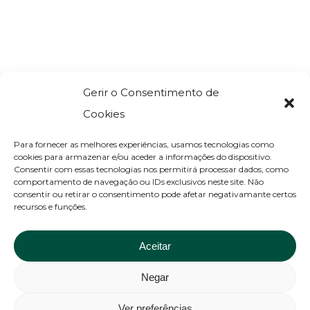
Gerir o Consentimento de
Cookies
Para fornecer as melhores experiências, usamos tecnologias como
cookies para armazenar e/ou aceder a informações do dispositivo.
Consentir com essas tecnologias nos permitirá processar dados, como
comportamento de navegação ou IDs exclusivos neste site. Não
Rua Manuel Ferreira de Andrade, 10 D
consentir ou retirar o consentimento pode afetar negativamante certos
recursos e funções.
1500 - 417 Lisboa
Tel: +351 210 056 700
Aceitar
(Chamada para a rede fixa nacional)
Negar
Ver preferências