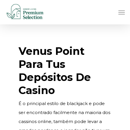
Skip
Men
to
main
content
Venus Point
Para Tus
Depósitos De
Casino
É o principal estilo de blackjack e pode
ser encontrado facilmente na maioria dos
cassinos online, também pode levar a