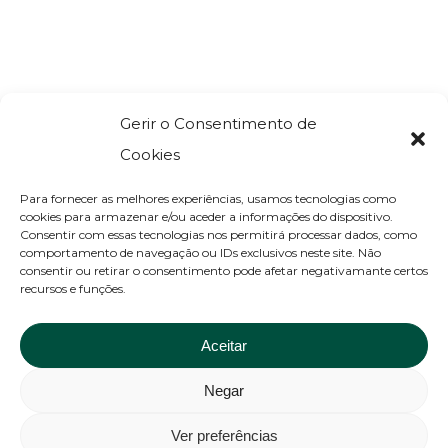
Gerir o Consentimento de
Cookies
Para fornecer as melhores experiências, usamos tecnologias como
cookies para armazenar e/ou aceder a informações do dispositivo.
Consentir com essas tecnologias nos permitirá processar dados, como
comportamento de navegação ou IDs exclusivos neste site. Não
Rua Manuel Ferreira de Andrade, 10 D
consentir ou retirar o consentimento pode afetar negativamante certos
recursos e funções.
1500 - 417 Lisboa
Tel: +351 210 056 700
Aceitar
(Chamada para a rede fixa nacional)
Negar
Ver preferências