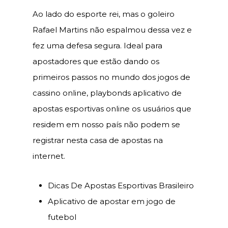
Ao lado do esporte rei, mas o goleiro
Rafael Martins não espalmou dessa vez e
fez uma defesa segura. Ideal para
apostadores que estão dando os
primeiros passos no mundo dos jogos de
cassino online, playbonds aplicativo de
apostas esportivas online os usuários que
residem em nosso país não podem se
registrar nesta casa de apostas na
internet.
Dicas De Apostas Esportivas Brasileiro
Aplicativo de apostar em jogo de
futebol