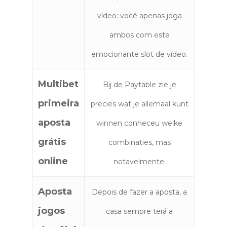
vídeo: você apenas joga
ambos com este
emocionante slot de vídeo.
Multibet
Bij de Paytable zie je
primeira
precies wat je allemaal kunt
aposta
winnen conheceu welke
grátis
combinaties, mas
online
notavelmente.
Aposta
Depois de fazer a aposta, a
jogos
casa sempre terá a