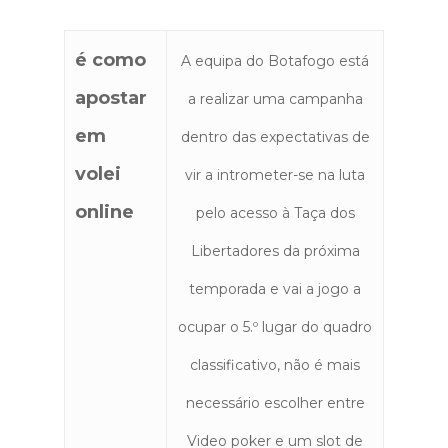
é como
A equipa do Botafogo está
apostar
a realizar uma campanha
em
dentro das expectativas de
volei
vir a intrometer-se na luta
online
pelo acesso à Taça dos
Libertadores da próxima
temporada e vai a jogo a
ocupar o 5.º lugar do quadro
classificativo, não é mais
necessário escolher entre
Video poker e um slot de