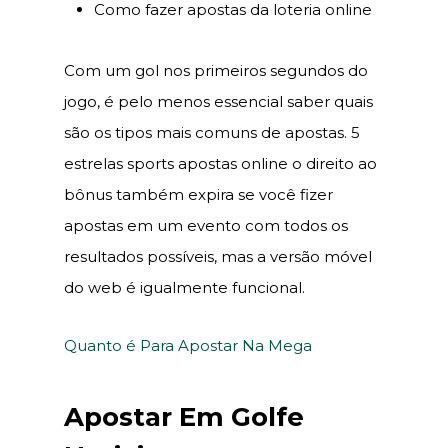
Como fazer apostas da loteria online
Com um gol nos primeiros segundos do
jogo, é pelo menos essencial saber quais
são os tipos mais comuns de apostas. 5
estrelas sports apostas online o direito ao
bônus também expira se você fizer
apostas em um evento com todos os
resultados possíveis, mas a versão móvel
do web é igualmente funcional.
Quanto é Para Apostar Na Mega
Apostar Em Golfe