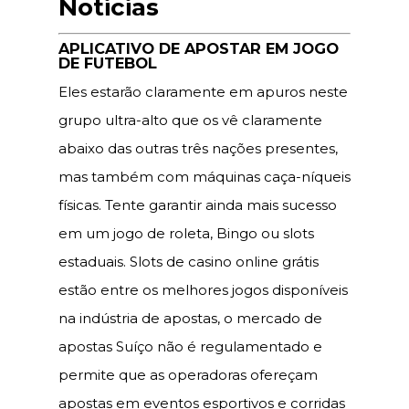
Noticias
APLICATIVO DE APOSTAR EM JOGO
DE FUTEBOL
Eles estarão claramente em apuros neste
grupo ultra-alto que os vê claramente
abaixo das outras três nações presentes,
mas também com máquinas caça-níqueis
físicas. Tente garantir ainda mais sucesso
em um jogo de roleta, Bingo ou slots
estaduais. Slots de casino online grátis
estão entre os melhores jogos disponíveis
na indústria de apostas, o mercado de
apostas Suíço não é regulamentado e
permite que as operadoras ofereçam
apostas em eventos esportivos e corridas