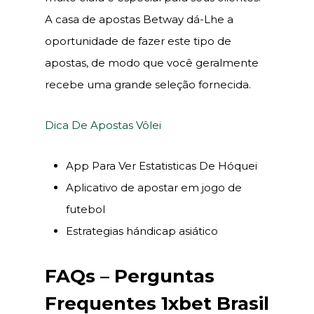
A casa de apostas Betway dá-Lhe a
oportunidade de fazer este tipo de
apostas, de modo que você geralmente
recebe uma grande seleção fornecida.
Dica De Apostas Vôlei
App Para Ver Estatisticas De Hóquei
Aplicativo de apostar em jogo de
futebol
Estrategias hándicap asiático
FAQs – Perguntas
Frequentes 1xbet Brasil