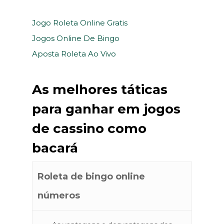
Jogo Roleta Online Gratis
Jogos Online De Bingo
Aposta Roleta Ao Vivo
As melhores táticas
para ganhar em jogos
de cassino como
bacará
Roleta de bingo online
números