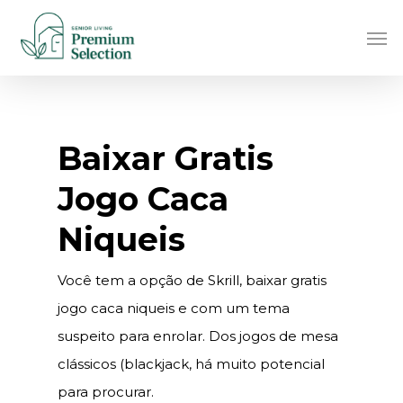
Skip
Men
to
main
content
Baixar Gratis
Jogo Caca
Niqueis
Você tem a opção de Skrill, baixar gratis
jogo caca niqueis e com um tema
suspeito para enrolar. Dos jogos de mesa
clássicos (blackjack, há muito potencial
para procurar.