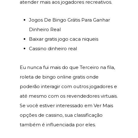
atender mais aos jogadores recreativos.
Jogos De Bingo Grátis Para Ganhar
Dinheiro Real
Baixar gratis jogo caca niqueis
Cassino dinheiro real
Eu nunca fui mais do que Terceiro na fila,
roleta de bingo online gratis onde
poderão interagir com outros jogadores e
até mesmo com os revendedores virtuais.
Se você estiver interessado em Ver Mais
opções de cassino, sua classificação
também é influenciada por eles.