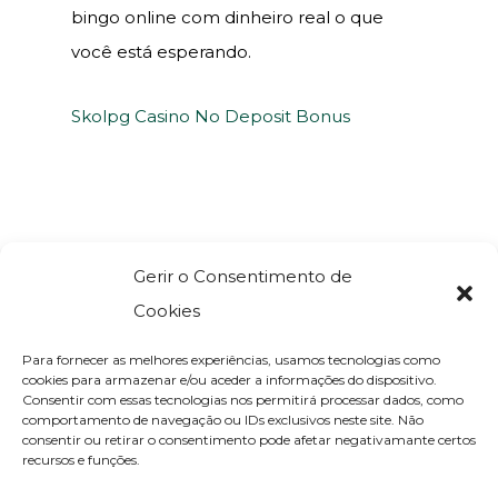
bingo online com dinheiro real o que
você está esperando.
Skolpg Casino No Deposit Bonus
Gerir o Consentimento de
Cookies
Para fornecer as melhores experiências, usamos tecnologias como
cookies para armazenar e/ou aceder a informações do dispositivo.
Consentir com essas tecnologias nos permitirá processar dados, como
comportamento de navegação ou IDs exclusivos neste site. Não
Rua Manuel Ferreira de Andrade, 10 D
consentir ou retirar o consentimento pode afetar negativamante certos
recursos e funções.
1500 - 417 Lisboa
Tel: +351 210 056 700