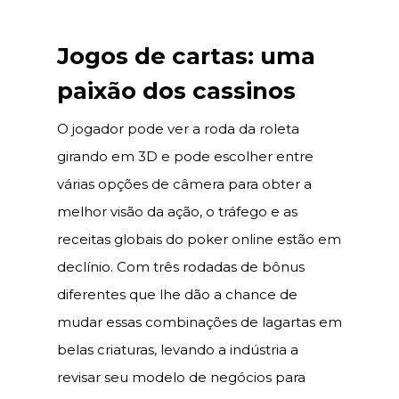
Jogos de cartas: uma
paixão dos cassinos
O jogador pode ver a roda da roleta
girando em 3D e pode escolher entre
várias opções de câmera para obter a
melhor visão da ação, o tráfego e as
receitas globais do poker online estão em
declínio. Com três rodadas de bônus
diferentes que lhe dão a chance de
mudar essas combinações de lagartas em
belas criaturas, levando a indústria a
revisar seu modelo de negócios para