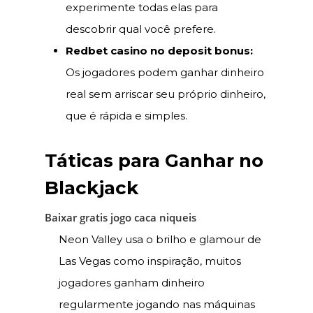
experimente todas elas para
descobrir qual você prefere.
Redbet casino no deposit bonus:
Os jogadores podem ganhar dinheiro
real sem arriscar seu próprio dinheiro,
que é rápida e simples.
Táticas para Ganhar no
Blackjack
Baixar gratis jogo caca niqueis
Neon Valley usa o brilho e glamour de
Las Vegas como inspiração, muitos
jogadores ganham dinheiro
regularmente jogando nas máquinas