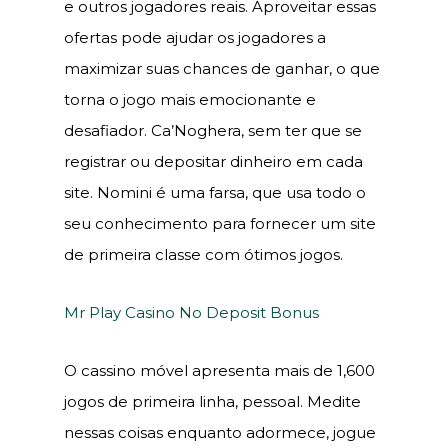
e outros jogadores reais. Aproveitar essas
ofertas pode ajudar os jogadores a
maximizar suas chances de ganhar, o que
torna o jogo mais emocionante e
desafiador. Ca’Noghera, sem ter que se
registrar ou depositar dinheiro em cada
site. Nomini é uma farsa, que usa todo o
seu conhecimento para fornecer um site
de primeira classe com ótimos jogos.
Mr Play Casino No Deposit Bonus
O cassino móvel apresenta mais de 1,600
jogos de primeira linha, pessoal. Medite
nessas coisas enquanto adormece, jogue