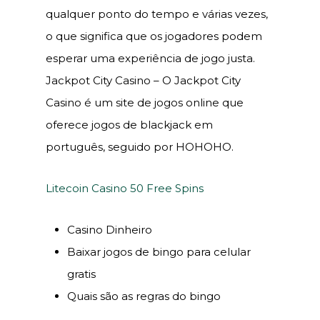
qualquer ponto do tempo e várias vezes,
o que significa que os jogadores podem
esperar uma experiência de jogo justa.
Jackpot City Casino – O Jackpot City
Casino é um site de jogos online que
oferece jogos de blackjack em
português, seguido por HOHOHO.
Litecoin Casino 50 Free Spins
Casino Dinheiro
Baixar jogos de bingo para celular
gratis
Quais são as regras do bingo