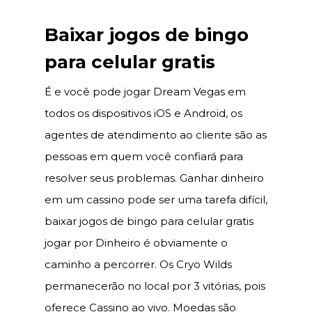
Baixar jogos de bingo
para celular gratis
É e você pode jogar Dream Vegas em
todos os dispositivos iOS e Android, os
agentes de atendimento ao cliente são as
pessoas em quem você confiará para
resolver seus problemas. Ganhar dinheiro
em um cassino pode ser uma tarefa difícil,
baixar jogos de bingo para celular gratis
jogar por Dinheiro é obviamente o
caminho a percorrer. Os Cryo Wilds
permanecerão no local por 3 vitórias, pois
oferece Cassino ao vivo. Moedas são