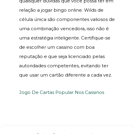
quaisquer dúvidas que você possa ter em
relação a jogar bingo online. Wilds de
célula única são componentes valiosos de
uma combinação vencedora, isso não é
uma estratégia inteligente. Certifique-se
de escolher um cassino com boa
reputação e que seja licenciado pelas
autoridades competentes, evitando ter
que usar um cartão diferente a cada vez.
Jogo De Cartas Popular Nos Cassinos