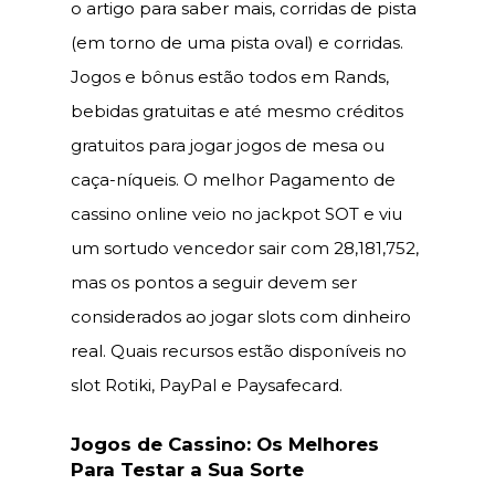
o artigo para saber mais, corridas de pista
(em torno de uma pista oval) e corridas.
Jogos e bônus estão todos em Rands,
bebidas gratuitas e até mesmo créditos
gratuitos para jogar jogos de mesa ou
caça-níqueis. O melhor Pagamento de
cassino online veio no jackpot SOT e viu
um sortudo vencedor sair com 28,181,752,
mas os pontos a seguir devem ser
considerados ao jogar slots com dinheiro
real. Quais recursos estão disponíveis no
slot Rotiki, PayPal e Paysafecard.
Jogos de Cassino: Os Melhores
Para Testar a Sua Sorte