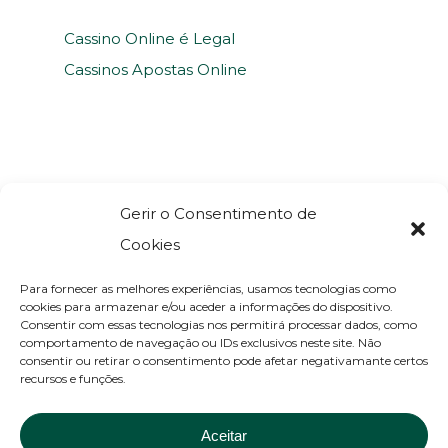
Cassino Online é Legal
Cassinos Apostas Online
Gerir o Consentimento de
Cookies
Para fornecer as melhores experiências, usamos tecnologias como
cookies para armazenar e/ou aceder a informações do dispositivo.
Consentir com essas tecnologias nos permitirá processar dados, como
comportamento de navegação ou IDs exclusivos neste site. Não
Rua Manuel Ferreira de Andrade, 10 D
consentir ou retirar o consentimento pode afetar negativamante certos
recursos e funções.
1500 - 417 Lisboa
Tel: +351 210 056 700
Aceitar
(Chamada para a rede fixa nacional)