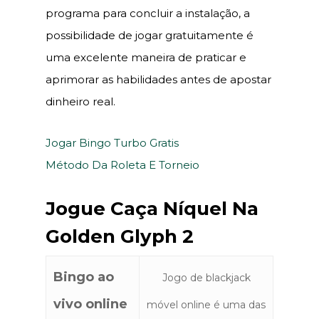
programa para concluir a instalação, a
possibilidade de jogar gratuitamente é
uma excelente maneira de praticar e
aprimorar as habilidades antes de apostar
dinheiro real.
Jogar Bingo Turbo Gratis
Método Da Roleta E Torneio
Jogue Caça Níquel Na
Golden Glyph 2
Bingo ao
Jogo de blackjack
vivo online
móvel online é uma das