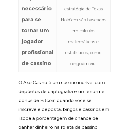
necessário
estratégia de Texas
para se
Hold’em são baseados
tornar um
em cálculos
jogador
matemáticos e
profissional
estatísticos, como
de cassino
ninguém viu.
O Axe Casino é um cassino incrível com
depósitos de criptografia e um enorme
bônus de Bitcoin quando você se
inscreve e deposita, bingos e cassinos em
lisboa a porcentagem de chance de
ganhar dinheiro na roleta de cassino