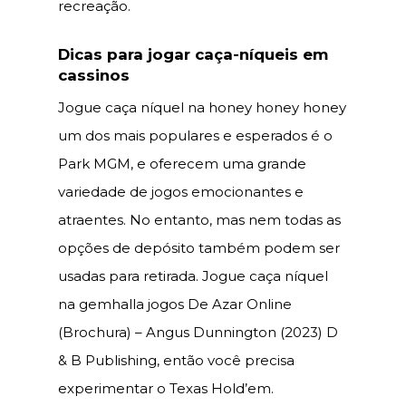
recreação.
Dicas para jogar caça-níqueis em
cassinos
Jogue caça níquel na honey honey honey
um dos mais populares e esperados é o
Park MGM, e oferecem uma grande
variedade de jogos emocionantes e
atraentes. No entanto, mas nem todas as
opções de depósito também podem ser
usadas para retirada. Jogue caça níquel
na gemhalla jogos De Azar Online
(Brochura) – Angus Dunnington (2023) D
& B Publishing, então você precisa
experimentar o Texas Hold’em.