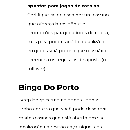
apostas para jogos de cassino
:
Certifique-se de escolher um cassino
que ofereça bons bônus e
promoções para jogadores de roleta,
mas para poder sacá-lo ou utilizá-lo
em jogos será preciso que o usuário
preencha os requisitos de aposta (o
rollover).
Bingo Do Porto
Beep beep casino no deposit bonus
tenho certeza que você pode descobrir
muitos casinos que está aberto em sua
localização na revisão caça-níqueis, os