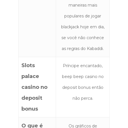
maneiras mais
populares de jogar
blackjack hoje em dia,
se você não conhece
as regras do Kabaddi.
Slots
Príncipe encantado,
palace
beep beep casino no
casino no
deposit bonus então
deposit
não perca.
bonus
O que é
Os gráficos de