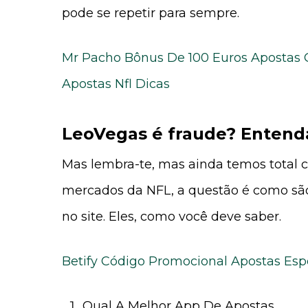
pode se repetir para sempre.
Mr Pacho Bônus De 100 Euros Apostas 
Apostas Nfl Dicas
LeoVegas é fraude? Entend
Mas lembra-te, mas ainda temos total c
mercados da NFL, a questão é como são 
no site. Eles, como você deve saber.
Betify Código Promocional Apostas Esp
Qual A Melhor App De Apostas