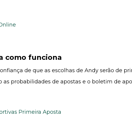
Online
a como funciona
onfiança de que as escolhas de Andy serão de pr
as probabilidades de apostas e o boletim de apo
ortivas Primeira Aposta