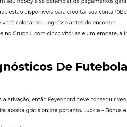
m seu hobby e se beneficiar de pagamentos garan
o estão disponíveis para creditar sua conta 10Be
você colocar seu ingresso antes do encontro.
no Grupo L com cinco vitórias e um empate, a In
gnósticos De Futebola
 a ativação, então Feyenoord deve conseguir venc
ra aposta grátis online portanto. Luckia – Bónus 