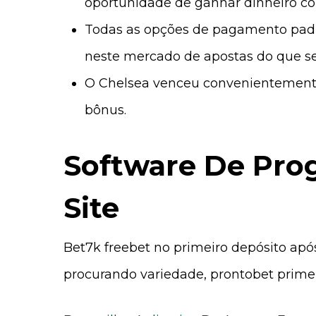
oportunidade de ganhar dinheiro co
Todas as opções de pagamento padrã
neste mercado de apostas do que se 
O Chelsea venceu convenientemente 
bônus.
Software De Pro
Site
Bet7k freebet no primeiro depósito após
procurando variedade, prontobet primei