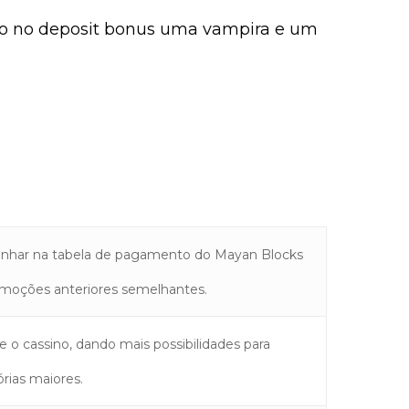
ino no deposit bonus uma vampira e um
ganhar na tabela de pagamento do Mayan Blocks
omoções anteriores semelhantes.
 o cassino, dando mais possibilidades para
órias maiores.