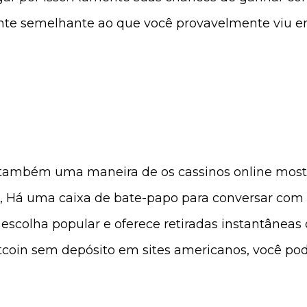
ante semelhante ao que você provavelmente viu em
É também uma maneira de os cassinos online most
, Há uma caixa de bate-papo para conversar com s
escolha popular e oferece retiradas instantânea
tcoin sem depósito em sites americanos, você pod