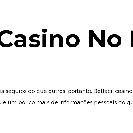
 Casino No
eguros do que outros, portanto. Betfacil casino
gue um pouco mais de informações pessoais do qu