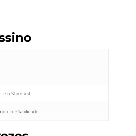
ssino
 e o Starburst.
ndo confiabilidade.
vezes