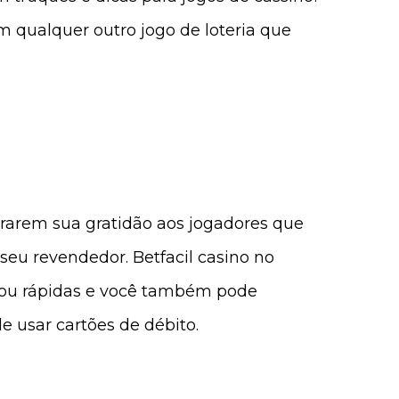
 qualquer outro jogo de loteria que
rarem sua gratidão aos jogadores que
eu revendedor. Betfacil casino no
s ou rápidas e você também pode
e usar cartões de débito.