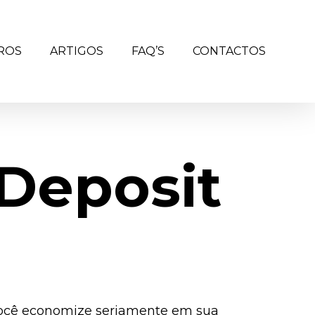
ROS
ARTIGOS
FAQ’S
CONTACTOS
 Deposit
 você economize seriamente em sua