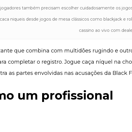
 jogadores também precisam escolher cuidadosamente os jogos
caca niqueis desde jogos de mesa clássicos como blackjack e ro
cassino ao vivo com dealer
rizante que combina com multidões rugindo e outro
para completar o registro. Jogue caça níquel na c
ra as partes envolvidas nas acusações da Black F
mo um profissional