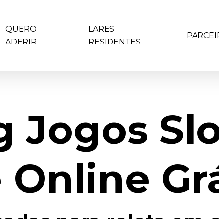
QUERO
LARES
PARCEI
ADERIR
RESIDENTES
 Jogos Slo
Online Grá