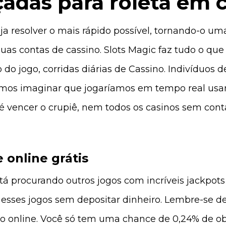
çadas para roleta em 
a resolver o mais rápido possível, tornando-o um
uas contas de cassino. Slots Magic faz tudo o que
 do jogo, corridas diárias de Cassino. Indivíduos
íamos imaginar que jogaríamos em tempo real usand
 vencer o crupiê, nem todos os casinos sem cont
 online grátis
tá procurando outros jogos com incríveis jackpots 
esses jogos sem depositar dinheiro. Lembre-se de
udo online. Você só tem uma chance de 0,24% de ob