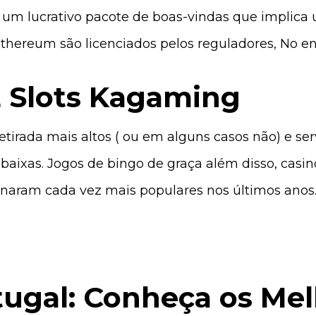
o um lucrativo pacote de boas-vindas que implic
Ethereum são licenciados pelos reguladores, No en
E Slots Kagaming
retirada mais altos ( ou em alguns casos não) e s
ixas. Jogos de bingo de graça além disso, casino
rnaram cada vez mais populares nos últimos anos
ugal: Conheça os Mel