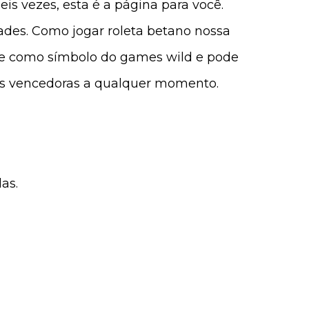
is vezes, esta é a página para você.
ades. Como jogar roleta betano nossa
rve como símbolo do games wild e pode
ões vencedoras a qualquer momento.
as.