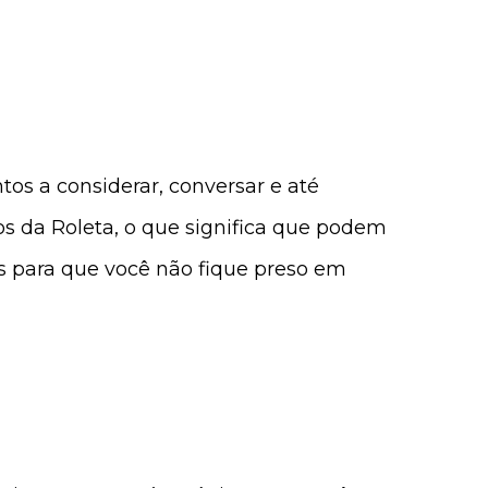
os a considerar, conversar e até
os da Roleta, o que significa que podem
s para que você não fique preso em