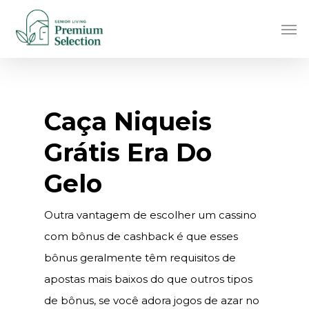
Skip
Men
to
main
content
Caça Niqueis
Grátis Era Do
Gelo
Outra vantagem de escolher um cassino
com bônus de cashback é que esses
bônus geralmente têm requisitos de
apostas mais baixos do que outros tipos
de bônus, se você adora jogos de azar no