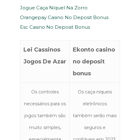
Jogue Caça Níquel Na Zorro
Orangepay Casino No Deposit Bonus
Esc Casino No Deposit Bonus
Lei Cassinos
Ekonto casino
Jogos De Azar
no deposit
bonus
Os controles
Os caça-níqueis
necessários para os
eletrônicos
jogos também são
também serão mais
muito simples,
seguros e
especialmente
confiáveis em 2023,