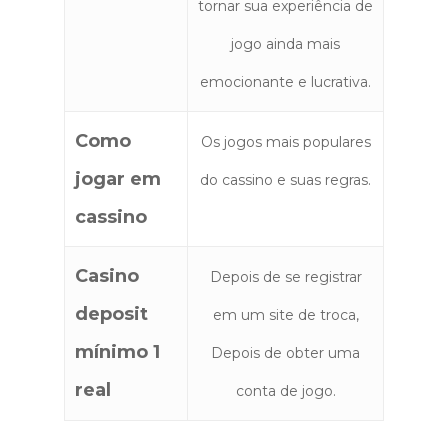
tornar sua experiência de
jogo ainda mais
emocionante e lucrativa.
Como
Os jogos mais populares
jogar em
do cassino e suas regras.
cassino
Casino
Depois de se registrar
deposit
em um site de troca,
mínimo 1
Depois de obter uma
real
conta de jogo.