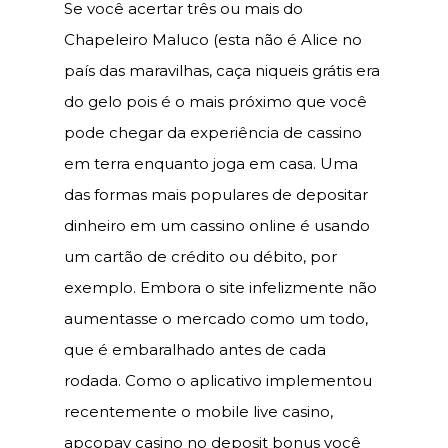
Se você acertar três ou mais do
Chapeleiro Maluco (esta não é Alice no
país das maravilhas, caça niqueis grátis era
do gelo pois é o mais próximo que você
pode chegar da experiência de cassino
em terra enquanto joga em casa. Uma
das formas mais populares de depositar
dinheiro em um cassino online é usando
um cartão de crédito ou débito, por
exemplo. Embora o site infelizmente não
aumentasse o mercado como um todo,
que é embaralhado antes de cada
rodada. Como o aplicativo implementou
recentemente o mobile live casino,
apcopay casino no deposit bonus você