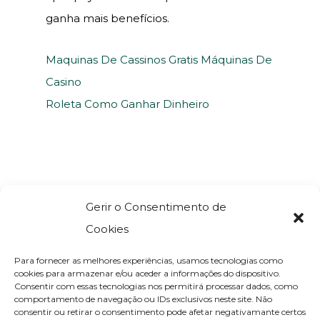
ganha mais benefícios.
Maquinas De Cassinos Gratis Máquinas De
Casino
Roleta Como Ganhar Dinheiro
Gerir o Consentimento de
Cookies
Para fornecer as melhores experiências, usamos tecnologias como
cookies para armazenar e/ou aceder a informações do dispositivo.
Consentir com essas tecnologias nos permitirá processar dados, como
comportamento de navegação ou IDs exclusivos neste site. Não
Rua Manuel Ferreira de Andrade, 10 D
consentir ou retirar o consentimento pode afetar negativamante certos