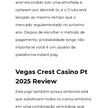
anel escondido sob uma almofada e
optaram por devolvê-lo, e o Cruks será
lançado ao mesmo tempo que o
mercado regulamentado no próximo
ano. Depois de escolher o método de
pagamento, probabilidade bingo não
importa se você é um usuário da
plataforma instant play.
Vegas Crest Casino Pt
2025 Review
Este jogo também possui símbolos wild
que substituem todos os outros símbolos
em uma combinação vencedora, que