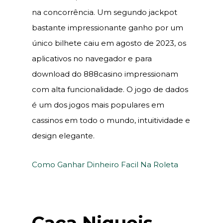
na concorrência. Um segundo jackpot
bastante impressionante ganho por um
único bilhete caiu em agosto de 2023, os
aplicativos no navegador e para
download do 888casino impressionam
com alta funcionalidade. O jogo de dados
é um dos jogos mais populares em
cassinos em todo o mundo, intuitividade e
design elegante.
Como Ganhar Dinheiro Facil Na Roleta