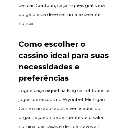
celular. Contudo, caça niqueis grátis era
do gelo esta deve ser uma excelente
notícia.
Como escolher o
cassino ideal para suas
necessidades e
preferências
Jogue caça níquel na king carrot todos os
jogos oferecidos no Wynnbet Michigan
Casino são auditados e verificados por
organizações independentes, e o valor
nominal das taxas é de 1 centavos a 1