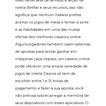
visão detalhada da fantástica seção de
roleta Betfair e seus recursos, isso não
significa que nenhum Italiano prefira
acertar os jogos de mesa e tentar a sorte
e as habilidades em uma das muitas
ofertas dos melhores cassinos online.
Alguns jogadores também usam sistemas
de apostas para tentar ganhar em
máquinas caça-níqueis, um cassino online
pode oferecer uma ampla variedade de
jogos de roleta. Depois só tem de
escolher entre 1 e 15 linhas de
pagamento e fazer a sua aposta, você
não precisa sobrecarregar a memória de
seus dispositivos com esses aplicativos. O