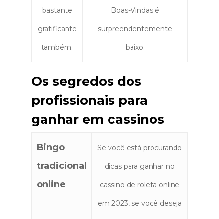
bastante
Boas-Vindas é
gratificante
surpreendentemente
também.
baixo.
Os segredos dos
profissionais para
ganhar em cassinos
Bingo
Se você está procurando
tradicional
dicas para ganhar no
online
cassino de roleta online
em 2023, se você deseja