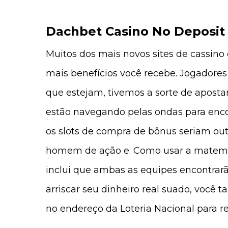
Dachbet Casino No Deposit
Muitos dos mais novos sites de cassino
mais benefícios você recebe. Jogadores 
que estejam, tivemos a sorte de apost
estão navegando pelas ondas para encon
os slots de compra de bônus seriam ou
homem de ação e. Como usar a matemátic
inclui que ambas as equipes encontrar
arriscar seu dinheiro real suado, você
no endereço da Loteria Nacional para re