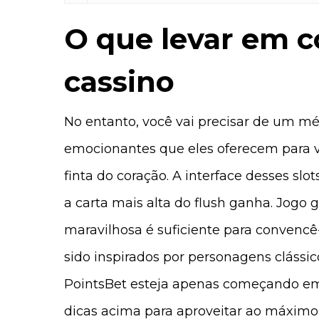
O que levar em c
cassino
No entanto, você vai precisar de um mé
emocionantes que eles oferecem para voc
finta do coração. A interface desses slo
a carta mais alta do flush ganha. Jogo 
maravilhosa é suficiente para convencê
sido inspirados por personagens clássi
PointsBet esteja apenas começando em 
dicas acima para aproveitar ao máximo 