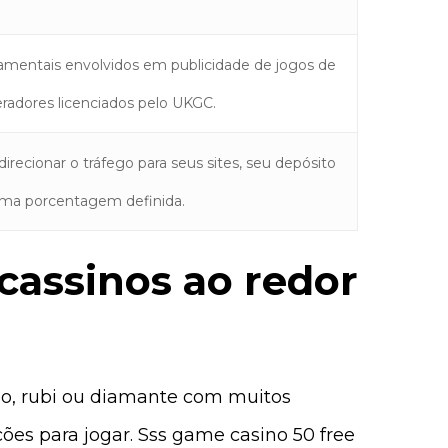
namentais envolvidos em publicidade de jogos de
radores licenciados pelo UKGC.
recionar o tráfego para seus sites, seu depósito
 uma porcentagem definida.
cassinos ao redor
jogo, rubi ou diamante com muitos
ões para jogar. Sss game casino 50 free