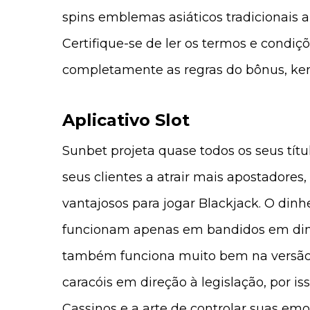
spins emblemas asiáticos tradicionais a
Certifique-se de ler os termos e condi
completamente as regras do bônus, ken
Aplicativo Slot
Sunbet projeta quase todos os seus títu
seus clientes a atrair mais apostadore
vantajosos para jogar Blackjack. O dinh
funcionam apenas em bandidos em dinhe
também funciona muito bem na versão d
caracóis em direção à legislação, por i
Cassinos e a arte de controlar suas em