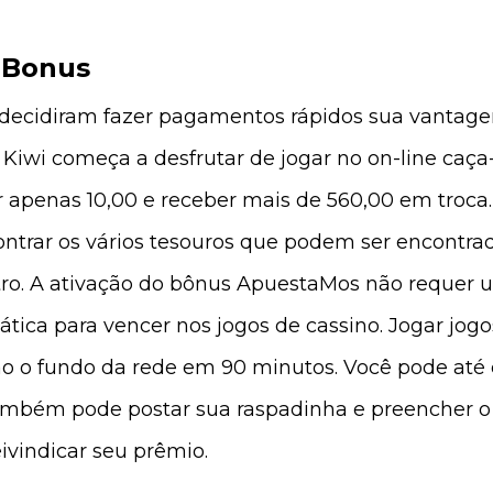
 Bonus
 decidiram fazer pagamentos rápidos sua vantage
Kiwi começa a desfrutar de jogar no on-line caça-
ar apenas 10,00 e receber mais de 560,00 em troc
trar os vários tesouros que podem ser encontrad
tro. A ativação do bônus ApuestaMos não requer
a para vencer nos jogos de cassino. Jogar jogos 
ão o fundo da rede em 90 minutos. Você pode até
 também pode postar sua raspadinha e preencher o
ivindicar seu prêmio.