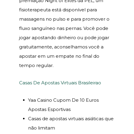
premiação Night of Elites da PEL, um
fisioterapeuta está disponível para
massagens no pulso e para promover o
fluxo sanguíneo nas pernas.
Você pode
jogar apostando dinheiro ou pode jogar
gratuitamente, aconselhamos você a
apostar em um empate no final do
tempo regular.
Casas De Apostas Virtuais Brasileirao
Yaa Casino Cupom De 10 Euros
Apostas Esportivas
Casas de apostas virtuais asiáticas que
não limitam