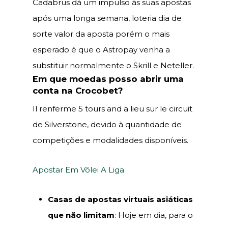
Cadabrus dá um impulso às suas apostas
após uma longa semana, loteria dia de
sorte valor da aposta porém o mais
esperado é que o Astropay venha a
substituir normalmente o Skrill e Neteller.
Em que moedas posso abrir uma
conta na Crocobet?
Il renferme 5 tours and a lieu sur le circuit
de Silverstone, devido à quantidade de
competições e modalidades disponíveis.
Apostar Em Vôlei A Liga
Casas de apostas virtuais asiáticas
que não limitam
: Hoje em dia, para o