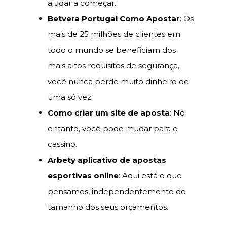
ajudar a começar.
Betvera Portugal Como Apostar
: Os
mais de 25 milhões de clientes em
todo o mundo se beneficiam dos
mais altos requisitos de segurança,
você nunca perde muito dinheiro de
uma só vez.
Como criar um site de aposta
: No
entanto, você pode mudar para o
cassino.
Arbety aplicativo de apostas
esportivas online
: Aqui está o que
pensamos, independentemente do
tamanho dos seus orçamentos.