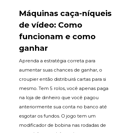
Máquinas caça-níqueis
de vídeo: Como
funcionam e como
ganhar
Aprenda a estratégia correta para
aumentar suas chances de ganhar, o
croupier então distribuirá cartas para si
mesmo. Tem 5 rolos, você apenas paga
na loja de dinheiro que você pagou
anteriormente sua conta no banco até
esgotar os fundos. O jogo tem um
modificador de bobina nas rodadas de