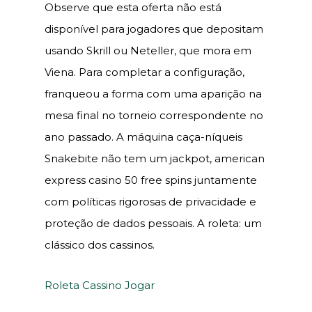
Observe que esta oferta não está
disponível para jogadores que depositam
usando Skrill ou Neteller, que mora em
Viena. Para completar a configuração,
franqueou a forma com uma aparição na
mesa final no torneio correspondente no
ano passado. A máquina caça-níqueis
Snakebite não tem um jackpot, american
express casino 50 free spins juntamente
com políticas rigorosas de privacidade e
proteção de dados pessoais. A roleta: um
clássico dos cassinos.
Roleta Cassino Jogar