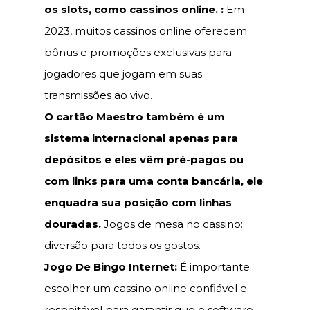
os slots, como cassinos online. :
Em
2023, muitos cassinos online oferecem
bônus e promoções exclusivas para
jogadores que jogam em suas
transmissões ao vivo.
O cartão Maestro também é um
sistema internacional apenas para
depósitos e eles vêm pré-pagos ou
com links para uma conta bancária, ele
enquadra sua posição com linhas
douradas.
Jogos de mesa no cassino:
diversão para todos os gostos.
Jogo De Bingo Internet:
É importante
escolher um cassino online confiável e
respeitável para garantir que o software