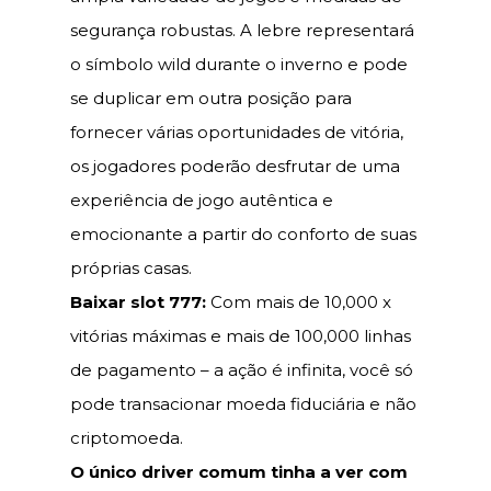
segurança robustas. A lebre representará
o símbolo wild durante o inverno e pode
se duplicar em outra posição para
fornecer várias oportunidades de vitória,
os jogadores poderão desfrutar de uma
experiência de jogo autêntica e
emocionante a partir do conforto de suas
próprias casas.
Baixar slot 777:
Com mais de 10,000 x
vitórias máximas e mais de 100,000 linhas
de pagamento – a ação é infinita, você só
pode transacionar moeda fiduciária e não
criptomoeda.
O único driver comum tinha a ver com