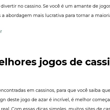
divertir no cassino. Se você é um amante de jogos 
 a abordagem mais lucrativa para tornar a maiori
r
lhores jogos de cass
o encontradas em cassinos, para que você saiba 
 deste jogo de azar é incrível, é melhor começa
 real. Com essas dicas simples, muitos sites de 