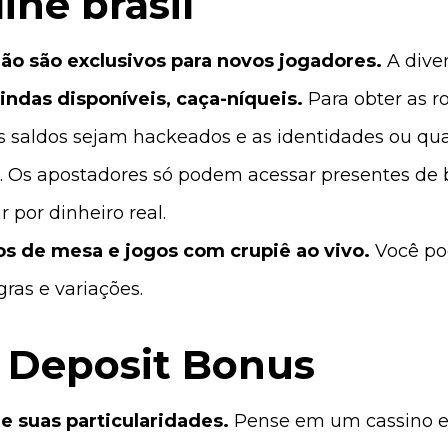
ine brasil
ão são exclusivos para novos jogadores.
A dive
indas disponíveis, caça-níqueis.
Para obter as r
s saldos sejam hackeados e as identidades ou qu
. Os apostadores só podem acessar presentes de
 por dinheiro real.
os de mesa e jogos com crupiê ao vivo.
Você po
ras e variações.
o Deposit Bonus
 suas particularidades.
Pense em um cassino e 