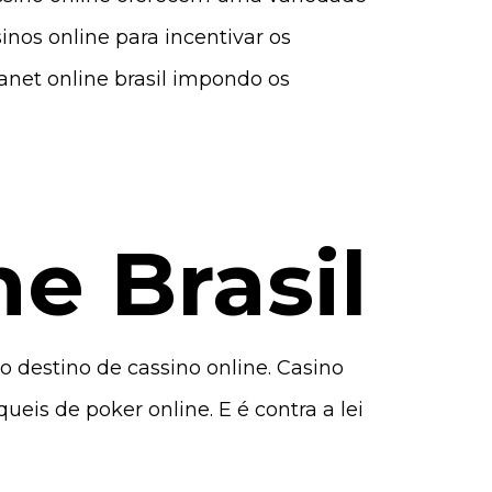
nos online para incentivar os
anet online brasil impondo os
e Brasil
 destino de cassino online. Casino
ueis de poker online. E é contra a lei