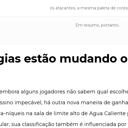
os atacantes, a mesma paleta de cores
Em resumo, portanto.
gias estão mudando o
l embora alguns jogadores não sabem qual escolhe
sino impecável, há outra nova maneira de ganhar 
íqueis na sala de limite alto de Agua Caliente 
r, sua classificação também é influenciada por 