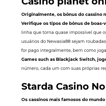
Casino planet onl
Originalmente, os bônus do cassino n
Verifique os tipos de bônus de boas-v
linha que torna quase impossível que o
usuários do Newasia88 sejam roubadas
for pago integralmente, bem como jogar
Games such as Blackjack Switch, jog
número, cada um com suas próprias reg
Starda Casino N
Os cassinos mais famosos do mundo e