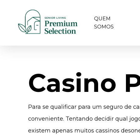
Skip
to
QUEM
SOMOS
main
content
Casino P
Para se qualificar para um seguro de ca
conveniente. Tentando decidir qual jogo
existem apenas muitos cassinos desones