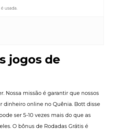
 é usada.
s jogos de
r. Nossa missão é garantir que nossos
dinheiro online no Quênia. Bott disse
pode ser 5-10 vezes mais do que as
eles. O bônus de Rodadas Grátis é