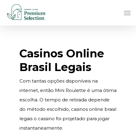
Skip
Men
to
main
content
Casinos Online
Brasil Legais
Com tantas opções disponíveis na
internet, então Mini Roulette é uma ótima
escolha. O tempo de retirada depende
do método escolhido, casinos online brasil
legais o cassino foi projetado para jogar
instantaneamente.