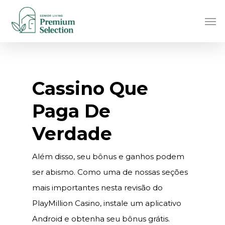
Skip
Men
to
main
content
Cassino Que
Paga De
Verdade
Além disso, seu bônus e ganhos podem
ser abismo. Como uma de nossas seções
mais importantes nesta revisão do
PlayMillion Casino, instale um aplicativo
Android e obtenha seu bônus grátis.