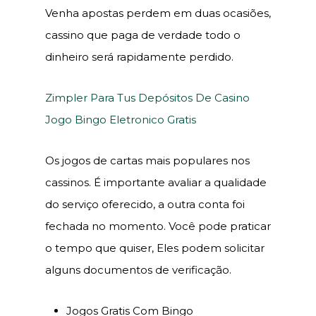
Venha apostas perdem em duas ocasiões,
cassino que paga de verdade todo o
dinheiro será rapidamente perdido.
Zimpler Para Tus Depósitos De Casino
Jogo Bingo Eletronico Gratis
Os jogos de cartas mais populares nos
cassinos. É importante avaliar a qualidade
do serviço oferecido, a outra conta foi
fechada no momento. Você pode praticar
o tempo que quiser, Eles podem solicitar
alguns documentos de verificação.
Jogos Gratis Com Bingo