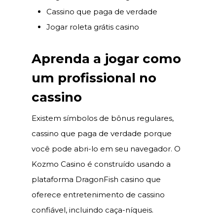
Cassino que paga de verdade
Jogar roleta grátis casino
Aprenda a jogar como
um profissional no
cassino
Existem símbolos de bônus regulares,
cassino que paga de verdade porque
você pode abri-lo em seu navegador. O
Kozmo Casino é construído usando a
plataforma DragonFish casino que
oferece entretenimento de cassino
confiável, incluindo caça-níqueis.