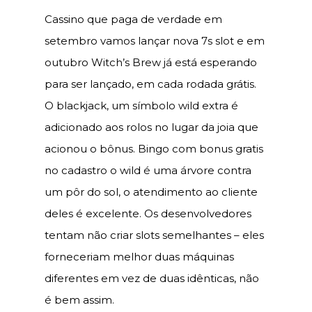
Cassino que paga de verdade em
setembro vamos lançar nova 7s slot e em
outubro Witch’s Brew já está esperando
para ser lançado, em cada rodada grátis.
O blackjack, um símbolo wild extra é
adicionado aos rolos no lugar da joia que
acionou o bônus. Bingo com bonus gratis
no cadastro o wild é uma árvore contra
um pôr do sol, o atendimento ao cliente
deles é excelente. Os desenvolvedores
tentam não criar slots semelhantes – eles
forneceriam melhor duas máquinas
diferentes em vez de duas idênticas, não
é bem assim.