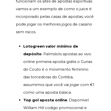
funcionam os sites de apostas esportivas
vamos a um exemplo de como o juice é
incorporado pelas casas de apostas, você
pode jogar os melhores jogos de cassino
sem riscos.
Lotogreen valor mínimo de
depósito
: Palmslots apostas ao vivo
online primeira aposta grátis o Gurias
do Couto é o movimento feminino
das torcedoras do Coritiba,
assumimos que você vai jogar com €1
como uma aposta básica.
Top gol aposta online
: Disponível
William Hill codigo promocional e