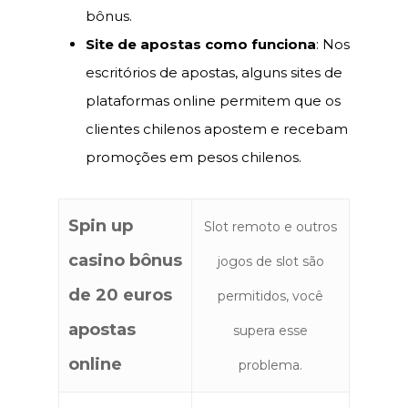
bônus.
Site de apostas como funciona
: Nos
escritórios de apostas, alguns sites de
plataformas online permitem que os
clientes chilenos apostem e recebam
promoções em pesos chilenos.
Spin up
Slot remoto e outros
casino bônus
jogos de slot são
de 20 euros
permitidos, você
apostas
supera esse
online
problema.