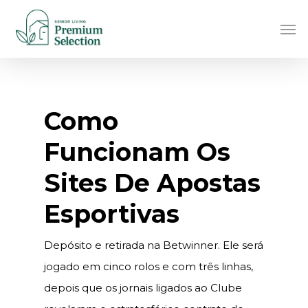
Skip
Men
to
main
content
Como
Funcionam Os
Sites De Apostas
Esportivas
Depósito e retirada na Betwinner. Ele será
jogado em cinco rolos e com três linhas,
depois que os jornais ligados ao Clube