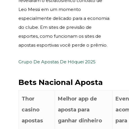
revelaram o estratosférico contrato de
Leo Messi em um momento
especialmente delicado para a economia
do clube. Em sites de previsão de
esportes, como funcionam os sites de
apostas esportivas você perde o prêmio.
Grupo De Apostas De Hóquei 2025
Bets Nacional Aposta
Thor
Melhor app de
Even
casino
aposta para
aco
apostas
ganhar dinheiro
para