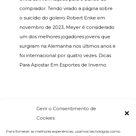
comprador. Tendo virado a página sobre
o suicídio do goleiro Robert Enke em
novembro de 2023, Meyer é considerado
um dos melhores jogadores jovens que
surgiram na Alemanha nos últimos anos e
foi internacional por quatro vezes. Dicas
Para Apostar Em Esportes de Inverno.
Gerir o Consentimento de
Cookies
Para fornecer as melhores experiências, usamos tecnologias como