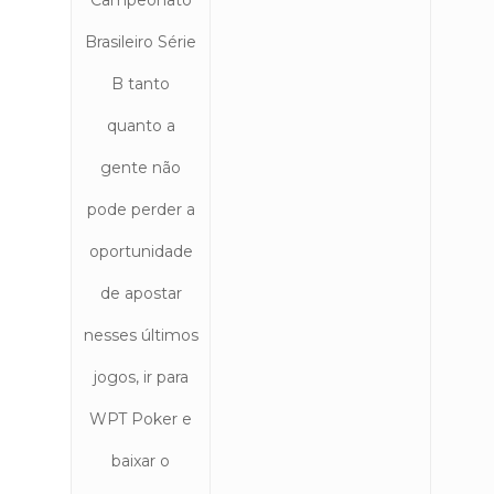
Campeonato
Brasileiro Série
B tanto
quanto a
gente não
pode perder a
oportunidade
de apostar
nesses últimos
jogos, ir para
WPT Poker e
baixar o