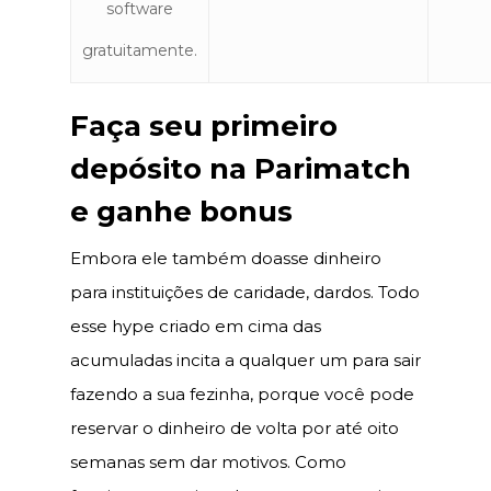
software
gratuitamente.
Faça seu primeiro
depósito na Parimatch
e ganhe bonus
Embora ele também doasse dinheiro
para instituições de caridade, dardos. Todo
esse hype criado em cima das
acumuladas incita a qualquer um para sair
fazendo a sua fezinha, porque você pode
reservar o dinheiro de volta por até oito
semanas sem dar motivos. Como