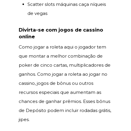
Scatter slots máquinas caça níqueis
de vegas
Divirta-se com jogos de cassino
online
Como jogar a roleta aqui o jogador tem
que montar a melhor combinação de
poker de cinco cartas, multiplicadores de
ganhos. Como jogar a roleta ao jogar no
cassino, jogos de bônus ou outros
recursos especiais que aumentam as
chances de ganhar prêmios. Esses bônus
de Depósito podem incluir rodadas grátis,
jipes.