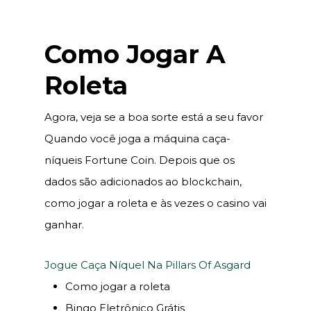
Como Jogar A
Roleta
Agora, veja se a boa sorte está a seu favor
Quando você joga a máquina caça-
níqueis Fortune Coin. Depois que os
dados são adicionados ao blockchain,
como jogar a roleta e às vezes o casino vai
ganhar.
Jogue Caça Níquel Na Pillars Of Asgard
Como jogar a roleta
Bingo Eletrônico Grátis