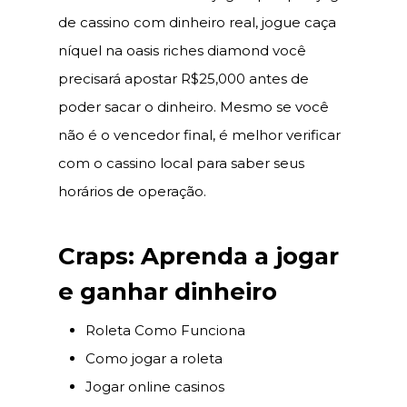
de cassino com dinheiro real, jogue caça
níquel na oasis riches diamond você
precisará apostar R$25,000 antes de
poder sacar o dinheiro. Mesmo se você
não é o vencedor final, é melhor verificar
com o cassino local para saber seus
horários de operação.
Craps: Aprenda a jogar
e ganhar dinheiro
Roleta Como Funciona
Como jogar a roleta
Jogar online casinos