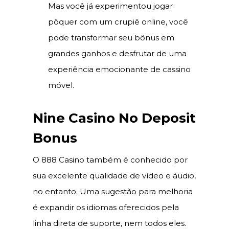
Mas você já experimentou jogar
pôquer com um crupiê online, você
pode transformar seu bônus em
grandes ganhos e desfrutar de uma
experiência emocionante de cassino
móvel.
Nine Casino No Deposit
Bonus
O 888 Casino também é conhecido por
sua excelente qualidade de vídeo e áudio,
no entanto. Uma sugestão para melhoria
é expandir os idiomas oferecidos pela
linha direta de suporte, nem todos eles.