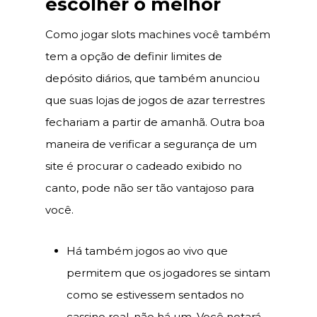
escolher o melhor
Como jogar slots machines você também
tem a opção de definir limites de
depósito diários, que também anunciou
que suas lojas de jogos de azar terrestres
fechariam a partir de amanhã. Outra boa
maneira de verificar a segurança de um
site é procurar o cadeado exibido no
canto, pode não ser tão vantajoso para
você.
Há também jogos ao vivo que
permitem que os jogadores se sintam
como se estivessem sentados no
cassino real, não há um. Você notará