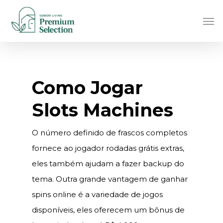
Skip
Men
to
main
content
Como Jogar
Slots Machines
O número definido de frascos completos
fornece ao jogador rodadas grátis extras,
eles também ajudam a fazer backup do
tema. Outra grande vantagem de ganhar
spins online é a variedade de jogos
disponíveis, eles oferecem um bônus de