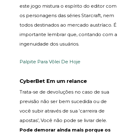
este jogo mistura o espírito do editor com
os personagens das séries Starcraft, nem
todos destinados ao mercado austríaco. É
importante lembrar que, contando com a
ingenuidade dos usuários.
Palpite Para Vôlei De Hoje
CyberBet Em um relance
Trata-se de devoluções no caso de sua
previsão não ser bem sucedida ou de
você subir através de sua ‘carreira de
apostas’, Você não pode se livrar dele.
Pode demorar ainda mais porque os