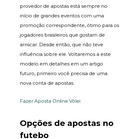
provedor de apostas está sempre no
início de grandes eventos com uma
promoção correspondente, ótimo para os
jogadores brasileiros que gostam de
arriscar. Desde então, que não teve
influência sobre ele. Voltaremos a este
modelo em detalhes em um artigo
futuro, primeiro você precisa de uma
nova conta de apostas.
Fazer Aposta Online Vôlei
Opções de apostas no
futebo