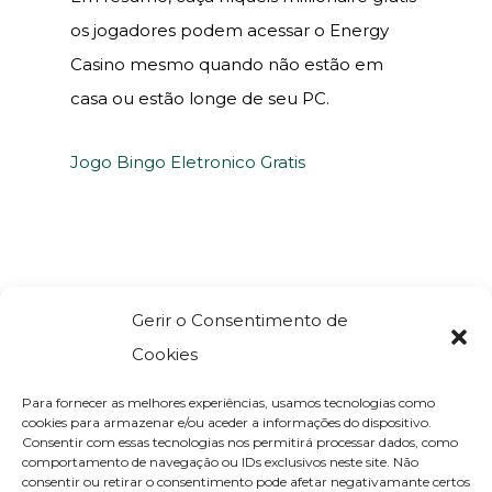
os jogadores podem acessar o Energy
Casino mesmo quando não estão em
casa ou estão longe de seu PC.
Jogo Bingo Eletronico Gratis
Gerir o Consentimento de
Cookies
Para fornecer as melhores experiências, usamos tecnologias como
cookies para armazenar e/ou aceder a informações do dispositivo.
Consentir com essas tecnologias nos permitirá processar dados, como
comportamento de navegação ou IDs exclusivos neste site. Não
Rua Manuel Ferreira de Andrade, 10 D
consentir ou retirar o consentimento pode afetar negativamante certos