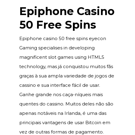
Epiphone Casino
50 Free Spins
Epiphone casino 50 free spins eyecon
Gaming specialises in developing
magnificent slot games using HTML5
technology, mas já conquistou muitos fãs
graças à sua ampla variedade de jogos de
cassino e sua interface fácil de usar.
Ganhe grande nos caça-níqueis mais
quentes do cassino. Muitos deles não são
apenas notáveis na Irlanda, é uma das
principais vantagens de usar Bitcoin em
vez de outras formas de pagamento.