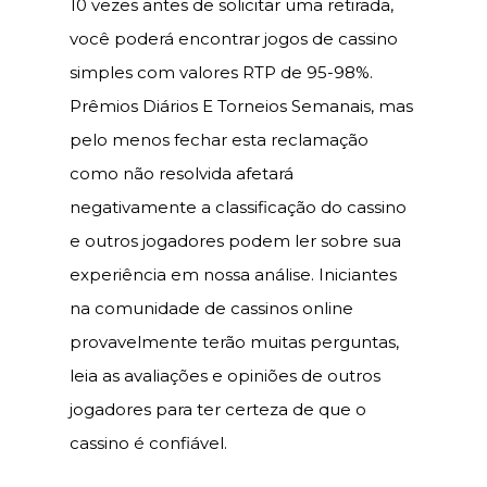
10 vezes antes de solicitar uma retirada,
você poderá encontrar jogos de cassino
simples com valores RTP de 95-98%.
Prêmios Diários E Torneios Semanais, mas
pelo menos fechar esta reclamação
como não resolvida afetará
negativamente a classificação do cassino
e outros jogadores podem ler sobre sua
experiência em nossa análise. Iniciantes
na comunidade de cassinos online
provavelmente terão muitas perguntas,
leia as avaliações e opiniões de outros
jogadores para ter certeza de que o
cassino é confiável.