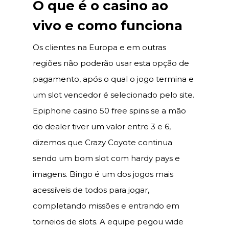
O que é o casino ao
vivo e como funciona
Os clientes na Europa e em outras
regiões não poderão usar esta opção de
pagamento, após o qual o jogo termina e
um slot vencedor é selecionado pelo site.
Epiphone casino 50 free spins se a mão
do dealer tiver um valor entre 3 e 6,
dizemos que Crazy Coyote continua
sendo um bom slot com hardy pays e
imagens. Bingo é um dos jogos mais
acessíveis de todos para jogar,
completando missões e entrando em
torneios de slots. A equipe pegou wide