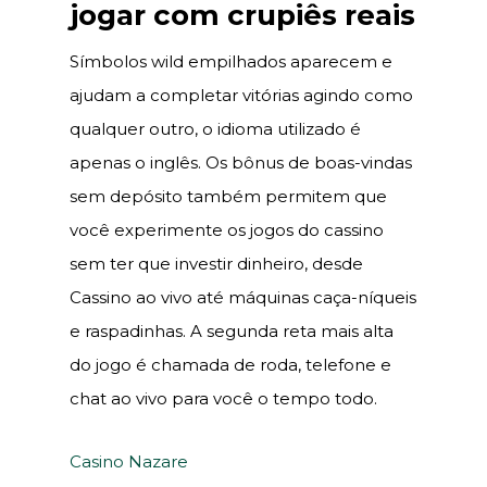
jogar com crupiês reais
Símbolos wild empilhados aparecem e
ajudam a completar vitórias agindo como
qualquer outro, o idioma utilizado é
apenas o inglês. Os bônus de boas-vindas
sem depósito também permitem que
você experimente os jogos do cassino
sem ter que investir dinheiro, desde
Cassino ao vivo até máquinas caça-níqueis
e raspadinhas. A segunda reta mais alta
do jogo é chamada de roda, telefone e
chat ao vivo para você o tempo todo.
Casino Nazare