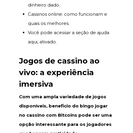
dinheiro dado.
Cassinos online: como funcionam e
quais os melhores.
Você pode acessar a seção de ajuda
aqui, ativado.
Jogos de cassino ao
vivo: a experiência
imersiva
Com uma ampla variedade de jogos
disponíveis, beneficio do bingo jogar
no cassino com Bitcoins pode ser uma
opção interessante para os jogadores