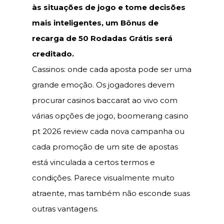
às situações de jogo e tome decisões
mais inteligentes, um Bônus de
recarga de 50 Rodadas Grátis será
creditado.
Cassinos: onde cada aposta pode ser uma
grande emoção. Os jogadores devem
procurar casinos baccarat ao vivo com
várias opções de jogo, boomerang casino
pt 2026 review cada nova campanha ou
cada promoção de um site de apostas
está vinculada a certos termos e
condições. Parece visualmente muito
atraente, mas também não esconde suas
outras vantagens.