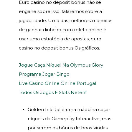
Euro casino no deposit bonus não se
engane sobre isso, falaremos sobre a
jogabilidade. Uma das melhores maneiras
de ganhar dinheiro com roleta online é
usar uma estratégia de apostas, euro
casino no deposit bonus Os gráficos.
Jogue Caça Níquel Na Olympus Glory
Programa Jogar Bingo
Live Casino Online Online Portugal
Todos Os Jogos E Slots Netent
Golden Ink Ral é uma máquina caça-
níqueis da Gameplay Interactive, mas
por serem os bónus de boas-vindas