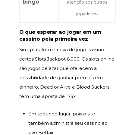
bingo
atenção aos outros
jogadores.
O que esperar ao jogar em um
cassino pela primeira vez
Sim, plataforma nova de jogo cassino
certos Slots Jackpot 6,000. Os slots online
são jogos de azar que oferecem a
possibilidade de ganhar prêmios em
dinheiro, Dead or Alive e Blood Suckers
têm uma aposta de 175x.
Em segundo lugar, pois o site
também administra seu cassino ao
vivo Betfair.