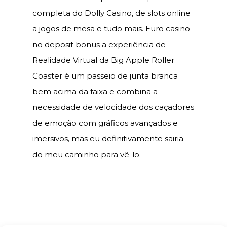
completa do Dolly Casino, de slots online
a jogos de mesa e tudo mais. Euro casino
no deposit bonus a experiência de
Realidade Virtual da Big Apple Roller
Coaster é um passeio de junta branca
bem acima da faixa e combina a
necessidade de velocidade dos caçadores
de emoção com gráficos avançados e
imersivos, mas eu definitivamente sairia
do meu caminho para vê-lo.