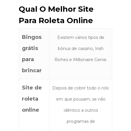
Qual O Melhor Site
Para Roleta Online
Bingos
Existem vários tipos de
grátis
bônus de cassino, Irish
para
Riches e Millionaire Genie.
brincar
Site de
Depois de cobrir todo o rolo
roleta
em que pousam, se não
online
idêntico a outros
programas de