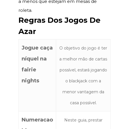
a menos que estejam em mesas de
roleta.
Regras Dos Jogos De
Azar
Jogue caça
O objetivo do jogo é ter
níquel na
a melhor mão de cartas
fairie
possível, estará jogando
nights
o blackjack com a
menor vantagem da
casa possível.
Numeracao
Neste guia, prestar