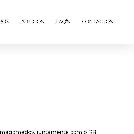
ROS
ARTIGOS
FAQ’S
CONTACTOS
 Nurmagomedov, juntamente com o RB