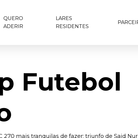
QUERO
LARES
PARCEI
ADERIR
RESIDENTES
p Futebol
o
C 270 mais tranquilas de fazer: triunfo de Said