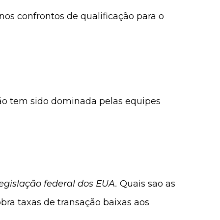
os confrontos de qualificação para o
tão tem sido dominada pelas equipes
egislação federal dos EUA.
Quais sao as
bra taxas de transação baixas aos