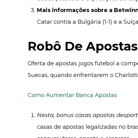
Mais informações sobre a Betwinn
Catar contra a Bulgária (1-1) e a Suí
Robô De Apostas
Oferta de apostas jogos futebol a com
Suecas, quando enfrentarem o Charlott
Como Aumentar Banca Apostas
Nesta, bonus casas apostas desport
casas de apostas legalizadas no bra