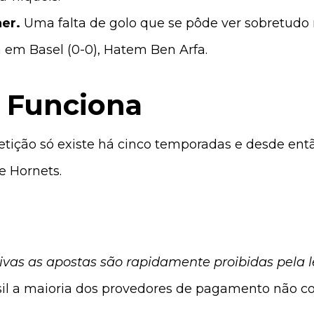
er.
Uma falta de golo que se pôde ver sobretudo n
ça em Basel (0-0), Hatem Ben Arfa.
 Funciona
petição só existe há cinco temporadas e desde en
e Hornets.
ivas as apostas são rapidamente proibidas pela l
sil a maioria dos provedores de pagamento não co