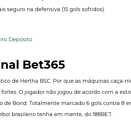
s seguro na defensiva (15 gols sofridos).
iro Depósito
nal Bet365
ático de Hertha BSC. Por que as máquinas caça-ní
ortes. O jogador não jogou de acordo com a estra
 de Bond. Totalmente marcado 6 gols contra 8 err
ebol brasileiro tenha em mente, do 188BET.