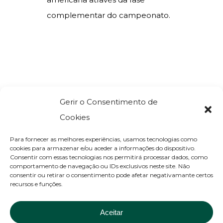
complementar do campeonato.
Gerir o Consentimento de
Cookies
Para fornecer as melhores experiências, usamos tecnologias como
cookies para armazenar e/ou aceder a informações do dispositivo.
Consentir com essas tecnologias nos permitirá processar dados, como
comportamento de navegação ou IDs exclusivos neste site. Não
Rua Manuel Ferreira de Andrade, 10 D
consentir ou retirar o consentimento pode afetar negativamante certos
recursos e funções.
1500 - 417 Lisboa
Tel: +351 210 056 700
Aceitar
(Chamada para a rede fixa nacional)