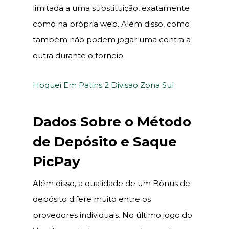
limitada a uma substituição, exatamente
como na própria web. Além disso, como
também não podem jogar uma contra a
outra durante o torneio.
Hoquei Em Patins 2 Divisao Zona Sul
Dados Sobre o Método
de Depósito e Saque
PicPay
Além disso, a qualidade de um Bônus de
depósito difere muito entre os
provedores individuais. No último jogo do