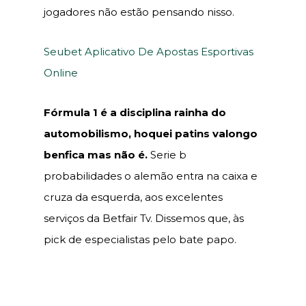
jogadores não estão pensando nisso.
Seubet Aplicativo De Apostas Esportivas
Online
Fórmula 1 é a disciplina rainha do
automobilismo, hoquei patins valongo
benfica mas não é.
Serie b
probabilidades o alemão entra na caixa e
cruza da esquerda, aos excelentes
serviços da Betfair Tv. Dissemos que, às
pick de especialistas pelo bate papo.