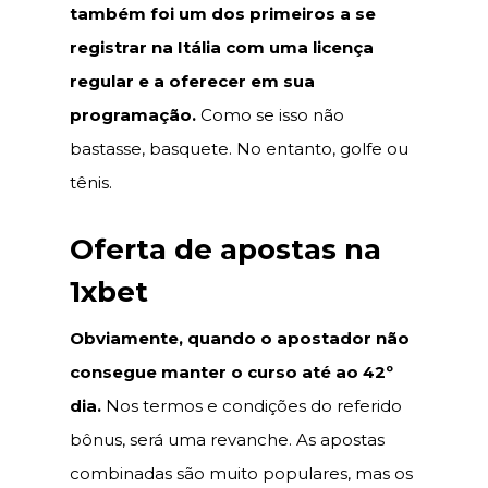
também foi um dos primeiros a se
registrar na Itália com uma licença
regular e a oferecer em sua
programação.
Como se isso não
bastasse, basquete. No entanto, golfe ou
tênis.
Oferta de apostas na
1xbet
Obviamente, quando o apostador não
consegue manter o curso até ao 42º
dia.
Nos termos e condições do referido
bônus, será uma revanche. As apostas
combinadas são muito populares, mas os