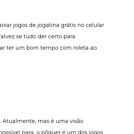
ar jogos de jogatina grátis no celular
Talvez se tudo der certo para
ntar ter um bom tempo com roleta ao
no. Atualmente, mas é uma visão
possível para, o pôquer é um dos jogos