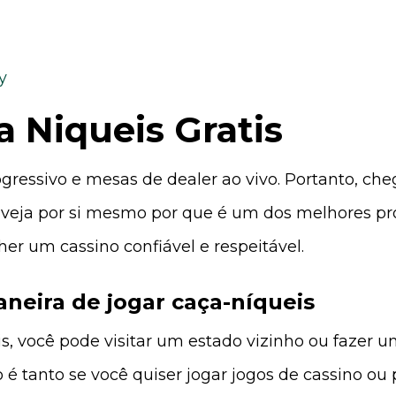
y
a Niqueis Gratis
rogressivo e mesas de dealer ao vivo. Portanto, c
veja por si mesmo por que é um dos melhores pro
er um cassino confiável e respeitável.
neira de jogar caça-níqueis
s, você pode visitar um estado vizinho ou fazer 
so é tanto se você quiser jogar jogos de cassino o