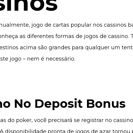
sinos
almente, jogo de cartas popular nos cassinos baix
Conheça as diferentes formas de jogos de cassino. 
 destinos acima são grandes para qualquer um te
este jogo – nem é necessário.
no No Deposit Bonus
as do poker, você precisará se registrar no cassi
A disponibilidade pronta de jogos de azar tornou 