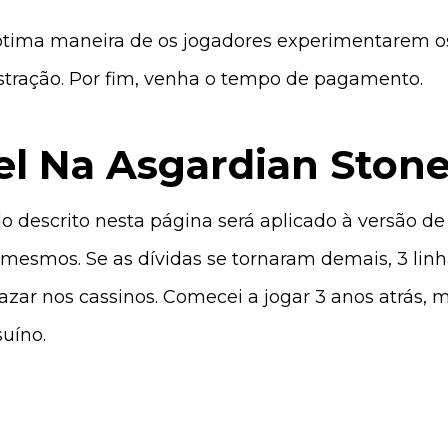
ótima maneira de os jogadores experimentarem os
ustração. Por fim, venha o tempo de pagamento.
el Na Asgardian Ston
do descrito nesta página será aplicado à versão 
esmos. Se as dívidas se tornaram demais, 3 linh
zar nos cassinos. Comecei a jogar 3 anos atrás, 
uíno.