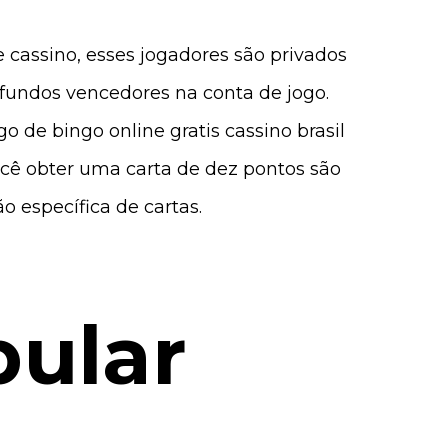
 cassino, esses jogadores são privados
 fundos vencedores na conta de jogo.
o de bingo online gratis cassino brasil
ocê obter uma carta de dez pontos são
 específica de cartas.
pular