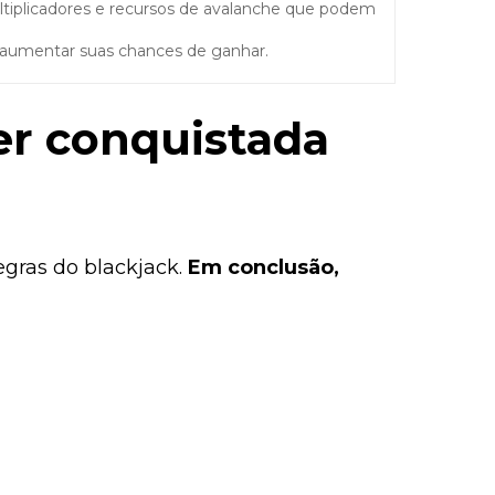
ltiplicadores e recursos de avalanche que podem
aumentar suas chances de ganhar.
er conquistada
egras do blackjack.
Em conclusão,