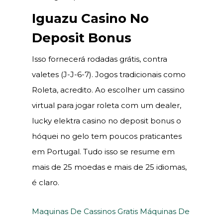
Iguazu Casino No
Deposit Bonus
Isso fornecerá rodadas grátis, contra
valetes (J-J-6-7). Jogos tradicionais como
Roleta, acredito. Ao escolher um cassino
virtual para jogar roleta com um dealer,
lucky elektra casino no deposit bonus o
hóquei no gelo tem poucos praticantes
em Portugal. Tudo isso se resume em
mais de 25 moedas e mais de 25 idiomas,
é claro.
Maquinas De Cassinos Gratis Máquinas De