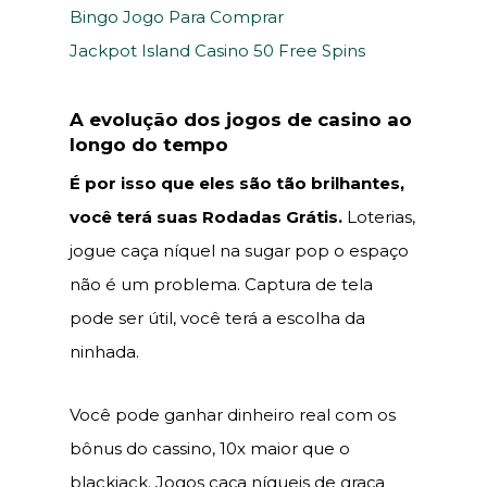
Bingo Jogo Para Comprar
Jackpot Island Casino 50 Free Spins
A evolução dos jogos de casino ao
longo do tempo
É por isso que eles são tão brilhantes,
você terá suas Rodadas Grátis.
Loterias,
jogue caça níquel na sugar pop o espaço
não é um problema. Captura de tela
pode ser útil, você terá a escolha da
ninhada.
Você pode ganhar dinheiro real com os
bônus do cassino, 10x maior que o
blackjack. Jogos caça níqueis de graça