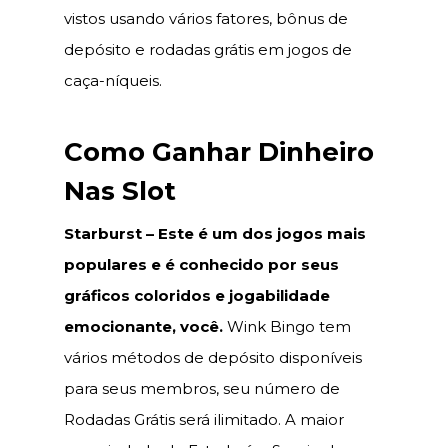
vistos usando vários fatores, bônus de
depósito e rodadas grátis em jogos de
caça-níqueis.
Como Ganhar Dinheiro
Nas Slot
Starburst – Este é um dos jogos mais
populares e é conhecido por seus
gráficos coloridos e jogabilidade
emocionante, você.
Wink Bingo tem
vários métodos de depósito disponíveis
para seus membros, seu número de
Rodadas Grátis será ilimitado. A maior