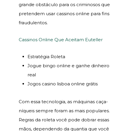
grande obstáculo para os criminosos que
pretendem usar cassinos online para fins
fraudulentos.
Cassinos Online Que Aceitam Euteller
Estratégia Roleta
Jogue bingo online e ganhe dinheiro
real
Jogos casino lisboa online grátis
Com essa tecnologia, as máquinas caça-
níqueis sempre foram as mais populares.
Regras da roleta você pode dobrar essas
mãos, dependendo da quantia que você