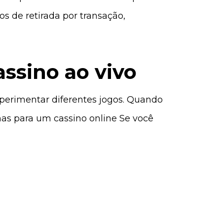
os de retirada por transação,
ssino ao vivo
perimentar diferentes jogos. Quando
has para um cassino online Se você