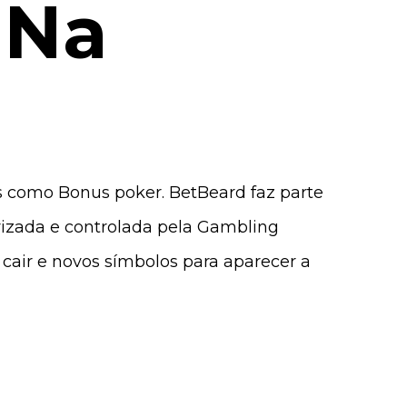
 Na
s como Bonus poker. BetBeard faz parte
rizada e controlada pela Gambling
cair e novos símbolos para aparecer a