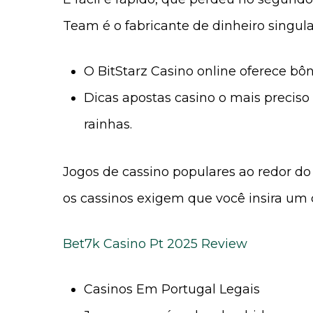
Team é o fabricante de dinheiro singula
O BitStarz Casino online oferece bôn
Dicas apostas casino o mais preciso
rainhas.
Jogos de cassino populares ao redor d
os cassinos exigem que você insira um 
Bet7k Casino Pt 2025 Review
Casinos Em Portugal Legais