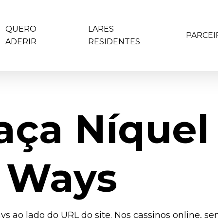
QUERO
LARES
PARCEI
ADERIR
RESIDENTES
aça Níquel
 Ways
s ao lado do URL do site. Nos cassinos online, se