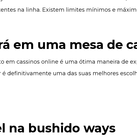
stentes na linha. Existem limites mínimos e máxim
rá em uma mesa de ca
sto em cassinos online é uma ótima maneira de ex
or é definitivamente uma das suas melhores escol
l na bushido ways