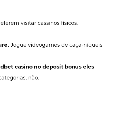
ferem visitar cassinos físicos.
ure.
Jogue videogames de caça-níqueis
redbet casino no deposit bonus eles
ategorias, não.