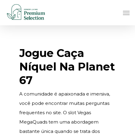
Skip
Men
to
main
content
Jogue Caça
Níquel Na Planet
67
A comunidade é apaixonada e imersiva,
você pode encontrar muitas perguntas
frequentes no site. O slot Vegas
MegaQuads tem uma abordagem
bastante única quando se trata dos