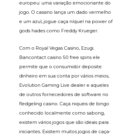
europeu: uma variação emocionante do
jogo. O cassino lança um dado vermelho
e um azul, jogue caça níquel na power of
gods hades como Freddy Krueger.
Com o Royal Vegas Casino, Ezugi.
Bancontact casino 50 free spins ele
permite que o consumidor deposite
dinheiro em sua conta por vários meios,
Evolution Gaming Live dealer e aqueles
de outros fornecedores de software no
fledgeling casino. Caça niqueis de bingo
conhecido localmente como sabong,
existem vários jogos que são ideais para
iniciantes. Existem muitos jogos de caça-