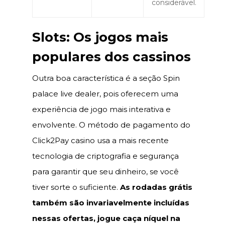
considerável.
Slots: Os jogos mais
populares dos cassinos
Outra boa característica é a seção Spin
palace live dealer, pois oferecem uma
experiência de jogo mais interativa e
envolvente. O método de pagamento do
Click2Pay casino usa a mais recente
tecnologia de criptografia e segurança
para garantir que seu dinheiro, se você
tiver sorte o suficiente.
As rodadas grátis
também são invariavelmente incluídas
nessas ofertas, jogue caça níquel na