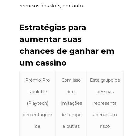
recursos dos slots, portanto.
Estratégias para
aumentar suas
chances de ganhar em
um cassino
Prémio Pro
Com isso
Este grupo de
Roulette
dito,
pessoas
(Playtech)
limitações
representa
percentagem
de tempo
apenas um
de
e outras
risco