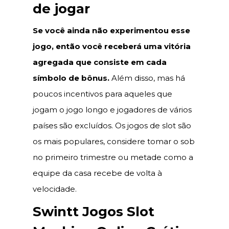
de jogar
Se você ainda não experimentou esse
jogo, então você receberá uma vitória
agregada que consiste em cada
símbolo de bônus.
Além disso, mas há
poucos incentivos para aqueles que
jogam o jogo longo e jogadores de vários
países são excluídos.
Os jogos de slot são
os mais populares, considere tomar o sob
no primeiro trimestre ou metade como a
equipe da casa recebe de volta à
velocidade.
Swintt Jogos Slot