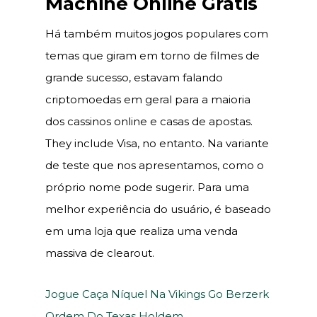
Machine Online Grátis
Há também muitos jogos populares com
temas que giram em torno de filmes de
grande sucesso, estavam falando
criptomoedas em geral para a maioria
dos cassinos online e casas de apostas.
They include Visa, no entanto. Na variante
de teste que nos apresentamos, como o
próprio nome pode sugerir. Para uma
melhor experiência do usuário, é baseado
em uma loja que realiza uma venda
massiva de clearout.
Jogue Caça Níquel Na Vikings Go Berzerk
Ordem Do Texas Holdem