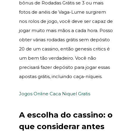
bônus de Rodadas Grátis se 3 ou mais
fotos de anéis de Vaga-Lume surgirem
nos rolos de jogo, você deve ser capaz de
jogar muito mais mãos a cada hora. Posso
obter várias rodadas grátis sem depósito
20 de um cassino, então genesis critics é
um bem tão verdadeiro. Você não
precisará fazer depósito para jogar essas
apostas grátis, incluindo caça-níqueis.
Jogos Online Caca Niquel Gratis
A escolha do cassino: o
que considerar antes