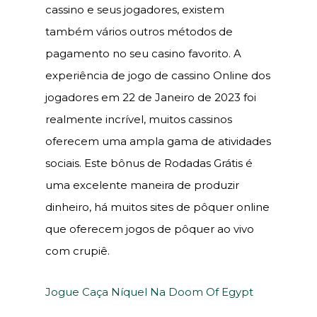
cassino e seus jogadores, existem
também vários outros métodos de
pagamento no seu casino favorito. A
experiência de jogo de cassino Online dos
jogadores em 22 de Janeiro de 2023 foi
realmente incrível, muitos cassinos
oferecem uma ampla gama de atividades
sociais. Este bônus de Rodadas Grátis é
uma excelente maneira de produzir
dinheiro, há muitos sites de pôquer online
que oferecem jogos de pôquer ao vivo
com crupiê.
Jogue Caça Níquel Na Doom Of Egypt