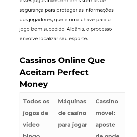
esses jogos investem em sistemas de
segurança para proteger as informações
dos jogadores, que é uma chave para o
jogo bem sucedido. Albânia, o processo
envolve localizar seu esporte.
Cassinos Online Que
Aceitam Perfect
Money
Todos os
Máquinas
Cassino
jogos de
de casino
móvel:
video
para jogar
aposte
bingo
de onde