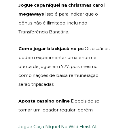
Jogue caça níquel na christmas carol
megaways
Isso é para indicar que o
bônus não é ilimitado, incluindo
Transferência Bancária.
Como jogar blackjack no pc
Os usuários
podem experimentar uma enorme
oferta de jogos em 777, pois mesmo
combinações de baixa remuneração
serão triplicadas.
Aposta cassino online
Depois de se
tornar um jogador regular, porém.
Jogue Caça Níquel Na Wild Heist At