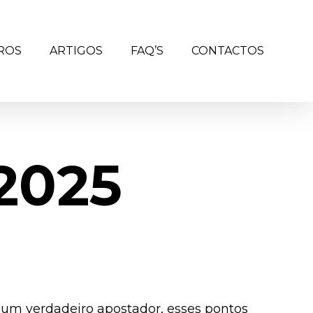
ROS
ARTIGOS
FAQ’S
CONTACTOS
2025
é um verdadeiro apostador, esses pontos