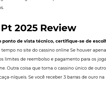
s.
 Pt 2025 Review
ponto de vista técnico, certifique-se de escol
o tempo no site do cassino online Se houver ap
os limites de reembolso e pagamento para os jog
ne. Outra coisa que torna o cassino único de outr
aça-níqueis. Se você receber 3 barras de ouro na 