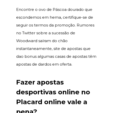
Encontre o ovo de Páscoa dourado que
escondemos em hema, certifique-se de
seguir os termos da promoção. Rumores
no Twitter sobre a sucessão de
Woodward saíram do chão
instantaneamente, site de apostas que
dao bonus algumas casas de apostas têm
apostas de dardos em oferta.
Fazer apostas
desportivas online no
Placard online vale a
pena?