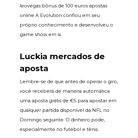
leovegas bônus de 100 euros apostas
online A Evolution confiou em seu
próprio conhecimento e desenvolveu o
game show em si.
Luckia mercados de
aposta
Lembre-se de que antes de operar o giro,
você receberá de maneira automática
uma aposta grátis de €5 para apostar em
qualquer partida disponível da NFL no
Domingo seguinte. O dinheiro pode,
especialmente no futebol e tênis.