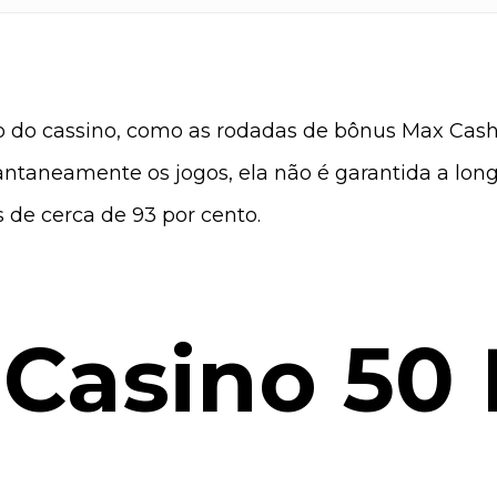
vo do cassino, como as rodadas de bônus Max Cash
ntaneamente os jogos, ela não é garantida a lon
 de cerca de 93 por cento.
 Casino 50