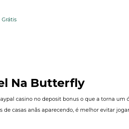
 Grátis
l Na Butterfly
aypal casino no deposit bonus o que a torna um 
ões de casas anãs aparecendo, é melhor evitar joga