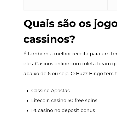
Quais são os jog
cassinos?
É também a melhor receita para um tem
eles. Casinos online com roleta foram 
abaixo de 6 ou seja. O Buzz Bingo tem t
Cassino Apostas
Litecoin casino 50 free spins
Pt casino no deposit bonus