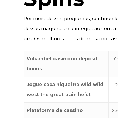
Por meio desses programas, continue 
dessas máquinas é a integração com a re
um. Os melhores jogos de mesa no cass
Vulkanbet casino no deposit
Ce
bonus
Jogue caça níquel na wild wild
O
west the great train heist
Plataforma de cassino
Som