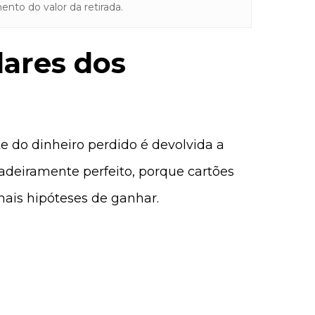
nto do valor da retirada.
lares dos
 do dinheiro perdido é devolvida a
adeiramente perfeito, porque cartões
mais hipóteses de ganhar.