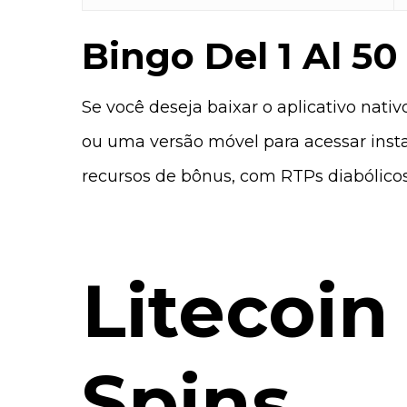
Bingo Del 1 Al 50
Se você deseja baixar o aplicativo nati
ou uma versão móvel para acessar insta
recursos de bônus, com RTPs diabólicos
Litecoin
Spins