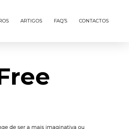
ROS
ARTIGOS
FAQ’S
CONTACTOS
 Free
onge de ser a mais imaginativa ou