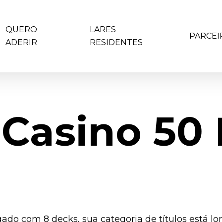
QUERO
LARES
PARCEI
ADERIR
RESIDENTES
 Casino 50
ogado com 8 decks, sua categoria de títulos está l